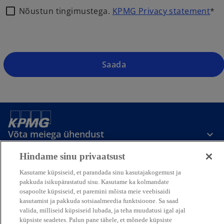
Nõustun tingimustega.
KPMG Privacy statement
*
o
p
e
n
s
Saada
i
n
a
n
e
Võta meiega ühendust
w
t
Hindame sinu privaatsust
a
Meedia
b
Kasutame küpsiseid, et parandada sinu kasutajakogemust ja
pakkuda isikupärastatud sisu. Kasutame ka kolmandate
osapoolte küpsiseid, et paremini mõista meie veebisaidi
Ettevõttest
kasutamist ja pakkuda sotsiaalmeedia funktsioone. Sa saad
valida, milliseid küpsiseid lubada, ja teha muudatusi igal ajal
o
o
o
o
küpsiste seadetes. Palun pane tähele, et mõnede küpsiste