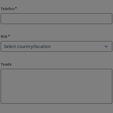
Telefon
emergency
Riik
Riik
emergency
Teade