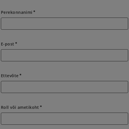
Perekonnanimi
emergency
E-post
emergency
Ettevõte
emergency
Roll või ametikoht
emergency