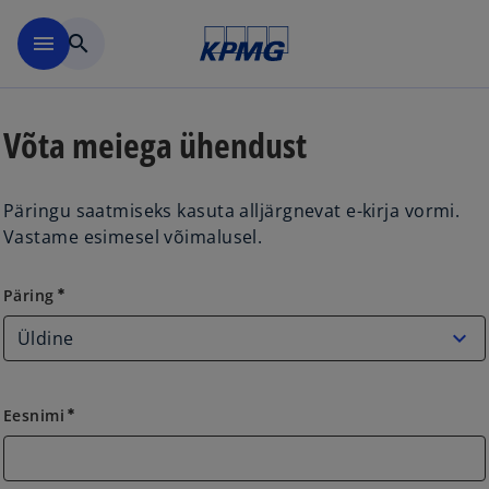
Skip to navigation
menu
search
Võta meiega ühendust
Päringu saatmiseks kasuta alljärgnevat e-kirja vormi.
Vastame esimesel võimalusel.
Päring
Päring
emergency
Eesnimi
emergency