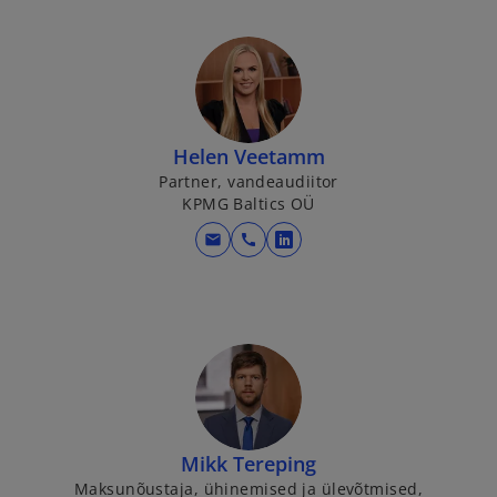
Helen Veetamm
Partner, vandeaudiitor
KPMG Baltics OÜ
mail
call
o
p
e
n
s
i
n
a
Mikk Tereping
n
Maksunõustaja, ühinemised ja ülevõtmised,
e