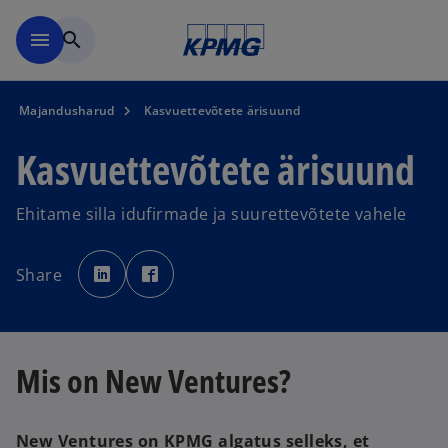
Skip to navigation
menu
search
Majandusharud
Kasvuettevõtete ärisuund
Kasvuettevõtete ärisuund
Ehitame silla idufirmade ja suurettevõtete vahele
o
o
p
p
Share
e
e
n
n
s
s
i
i
n
n
a
a
n
n
e
e
Mis on New Ventures?
w
w
t
t
a
a
b
b
New Ventures on KPMG algatus selleks, et