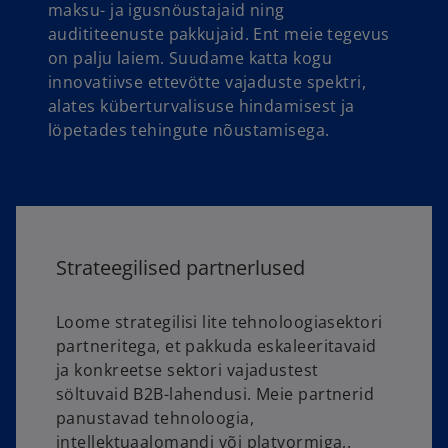
maksu- ja igusnöustajaid ning
audititeenuste pakkujaid. Ent meie tegevus
on palju laiem. Suudame katta kogu
innovatiivse ettevötte vajaduste spektri,
alates küberturvalisuse hindamisest ja
löpetades tehingute nõustamisega.
Strateegilised partnerlused
Loome strategilisi lite tehnoloogiasektori
partneritega, et pakkuda eskaleeritavaid
ja konkreetse sektori vajadustest
söltuvaid B2B-lahendusi. Meie partnerid
panustavad tehnoloogia,
intellektuaalomandi või platvormiga,.