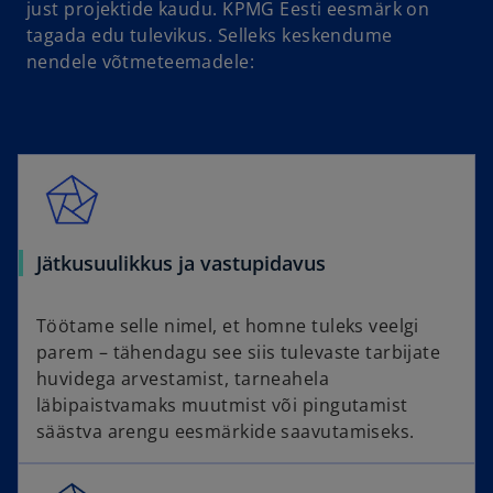
just projektide kaudu. KPMG Eesti eesmärk on
tagada edu tulevikus. Selleks keskendume
nendele võtmeteemadele:
Jätkusuulikkus ja vastupidavus
Töötame selle nimel, et homne tuleks veelgi
parem – tähendagu see siis tulevaste tarbijate
huvidega arvestamist, tarneahela
läbipaistvamaks muutmist või pingutamist
säästva arengu eesmärkide saavutamiseks.