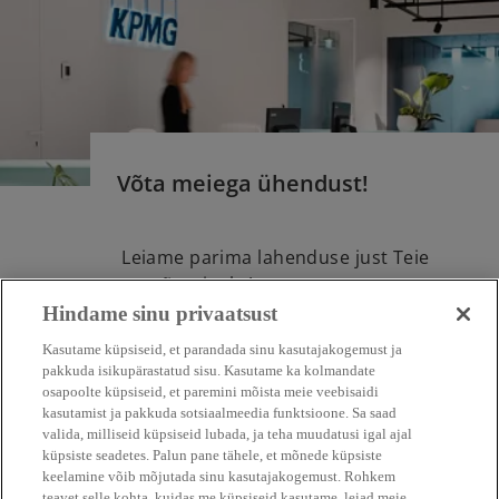
i
n
a
n
e
w
t
Võta meiega ühendust!
a
b
Leiame parima lahenduse just Teie
ettevõtte jaoks!
Hindame sinu privaatsust
Saada päring
Kasutame küpsiseid, et parandada sinu kasutajakogemust ja
pakkuda isikupärastatud sisu. Kasutame ka kolmandate
osapoolte küpsiseid, et paremini mõista meie veebisaidi
kasutamist ja pakkuda sotsiaalmeedia funktsioone. Sa saad
valida, milliseid küpsiseid lubada, ja teha muudatusi igal ajal
küpsiste seadetes. Palun pane tähele, et mõnede küpsiste
keelamine võib mõjutada sinu kasutajakogemust. Rohkem
Võta meiega ühendust
teavet selle kohta, kuidas me küpsiseid kasutame, leiad meie