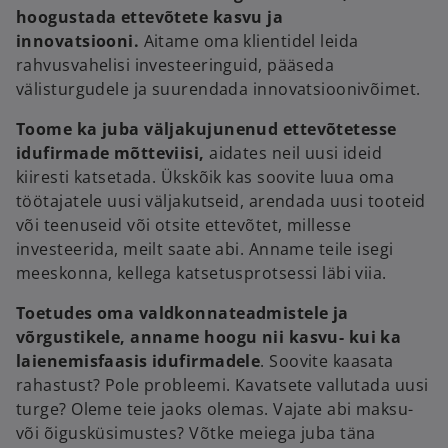
hoogustada ettevõtete kasvu ja
innovatsiooni.
Aitame oma klientidel leida
rahvusvahelisi investeeringuid, pääseda
välisturgudele ja suurendada innovatsioonivõimet.
Toome ka juba väljakujunenud ettevõtetesse
idufirmade mõtteviisi,
aidates neil uusi ideid
kiiresti katsetada. Ükskõik kas soovite luua oma
töötajatele uusi väljakutseid, arendada uusi tooteid
või teenuseid või otsite ettevõtet, millesse
investeerida, meilt saate abi. Anname teile isegi
meeskonna, kellega katsetusprotsessi läbi viia.
Toetudes oma valdkonnateadmistele ja
võrgustikele, anname hoogu nii kasvu- kui ka
laienemisfaasis idufirmadele
. Soovite kaasata
rahastust? Pole probleemi. Kavatsete vallutada uusi
turge? Oleme teie jaoks olemas. Vajate abi maksu-
või õigusküsimustes? Võtke meiega juba täna