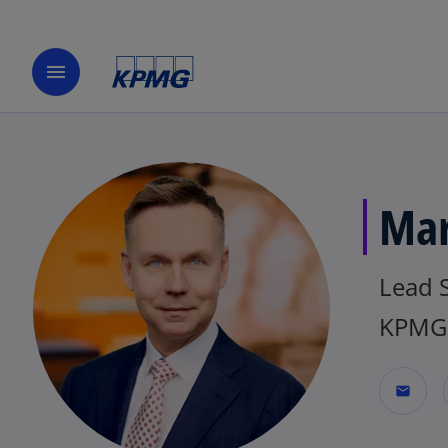
menu
Mar
Lead 
KPMG 
mail