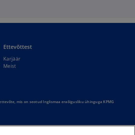
Ettevõttest
Karjäär
Meist
settevõte, mis on seotud Inglismaa eraõigusliku ühinguga KPMG