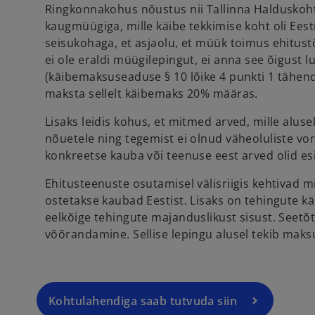
Ringkonnakohus nõustus nii Tallinna Halduskoht
kaugmüügiga, mille käibe tekkimise koht oli Ee
seisukohaga, et asjaolu, et müük toimus ehitus
ei ole eraldi müügilepingut, ei anna see õigus
(käibemaksuseaduse § 10 lõike 4 punkti 1 tähen
maksta sellelt käibemaks 20% määras.
Lisaks leidis kohus, et mitmed arved, mille alu
nõuetele ning tegemist ei olnud väheoluliste vor
konkreetse kauba või teenuse eest arved olid esi
o
Ehitusteenuste osutamisel välisriigis kehtivad mi
p
ostetakse kaubad Eestist. Lisaks on tehingute kä
e
eelkõige tehingute majanduslikust sisust. Seetõt
n
võõrandamine. Sellise lepingu alusel tekib maksuko
s
i
n
a
Kohtulahendiga saab tutvuda siin