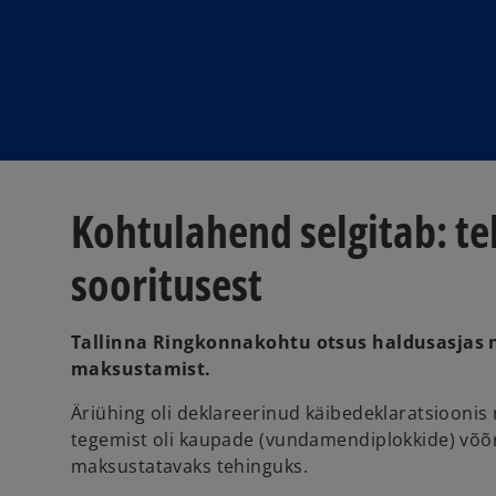
i
i
n
n
a
a
n
n
e
e
w
w
t
t
a
a
b
b
Kohtulahend selgitab: t
sooritusest
Tallinna Ringkonnakohtu otsus haldusasjas 
maksustamist.
Äriühing oli deklareerinud käibedeklaratsiooni
tegemist oli kaupade (vundamendiplokkide) võõ
maksustatavaks tehinguks.