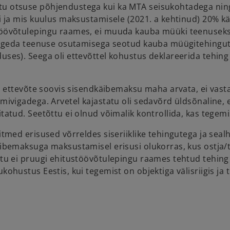
u otsuse põhjendustega kui ka MTA seisukohtadega ning 
sti ja mis kuulus maksustamisele (2021. a kehtinud) 20
töövõtulepingu raames, ei muuda kauba müüki teenuseks.
t lugeda teenuse osutamisega seotud kauba müügitehingu
duses). Seega oli ettevõttel kohustus deklareerida teh
sel ettevõte soovis sisendkäibemaksu maha arvata, ei vas
mivigadega. Arvetel kajastatu oli sedavõrd üldsõnaline, e
tatud. Seetõttu ei olnud võimalik kontrollida, kas tegemi
tmed erisused võrreldes siseriiklike tehingutega ja sealh
ibemaksuga maksustamisel erisusi olukorras, kus ostja/te
tu ei pruugi ehitustöövõtulepingu raames tehtud tehing o
hustus Eestis, kui tegemist on objektiga välisriigis ja tel