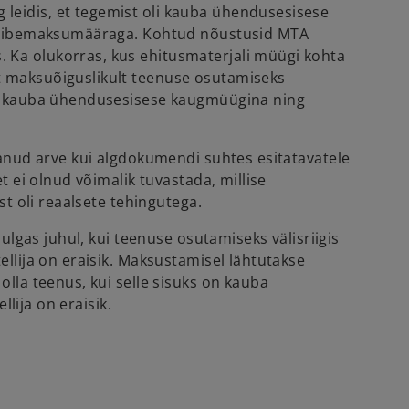
leidis, et tegemist oli kauba ühendusesisese
% käibemaksumääraga. Kohtud nõustusid MTA
 Ka olukorras, kus ehitusmaterjali müügi kohta
t maksuõiguslikult teenuse osutamiseks
ing kauba ühendusesisese kaugmüügina ning
tanud arve kui algdokumendi suhtes esitatavatele
t ei olnud võimalik tuvastada, millise
st oli reaalsete tehingutega.
ulgas juhul, kui teenuse osutamiseks välisriigis
llija on eraisik. Maksustamisel lähtutakse
lla teenus, kui selle sisuks on kauba
lija on eraisik.