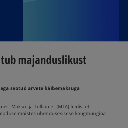
ltub majanduslikust
dega seotud arvete käibemaksuga
s. Maksu- ja Tolliamet (MTA) leidis, et
suseaduse mõistes ühendusesisese kaugmüügina