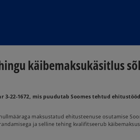
ehingu käibemaksukäsitlus sõ
nr 3-22-1672, mis puudutab Soomes tehtud ehitustöö
s nullmääraga maksustatud ehitusteenuse osutamise Soome
randamisega ja selline tehing kvalifitseerub käibemak