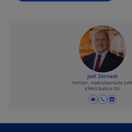
n
e
w
t
a
b
Joel Zernask
Partner, maksuteenuste juh
KPMG Baltics OÜ
mail
call
o
p
e
n
s