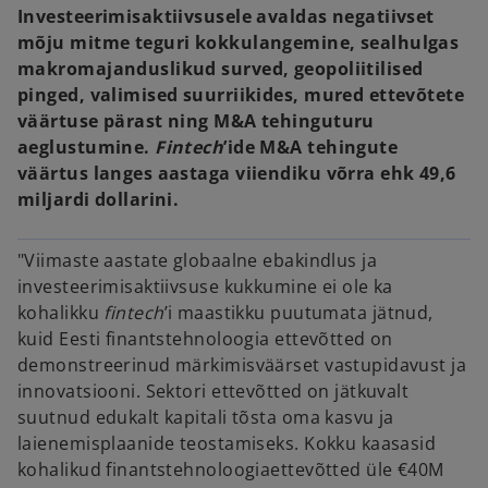
Investeerimisaktiivsusele avaldas negatiivset
mõju mitme teguri kokkulangemine, sealhulgas
makromajanduslikud surved, geopoliitilised
pinged, valimised suurriikides, mured ettevõtete
väärtuse pärast ning M&A tehinguturu
aeglustumine.
Fintech
’ide M&A tehingute
väärtus langes aastaga viiendiku võrra ehk 49,6
miljardi dollarini.
"Viimaste aastate globaalne ebakindlus ja
investeerimisaktiivsuse kukkumine ei ole ka
kohalikku
fintech
’i maastikku puutumata jätnud,
kuid Eesti finantstehnoloogia ettevõtted on
demonstreerinud märkimisväärset vastupidavust ja
innovatsiooni. Sektori ettevõtted on jätkuvalt
suutnud edukalt kapitali tõsta oma kasvu ja
laienemisplaanide teostamiseks. Kokku kaasasid
kohalikud finantstehnoloogiaettevõtted üle €40M