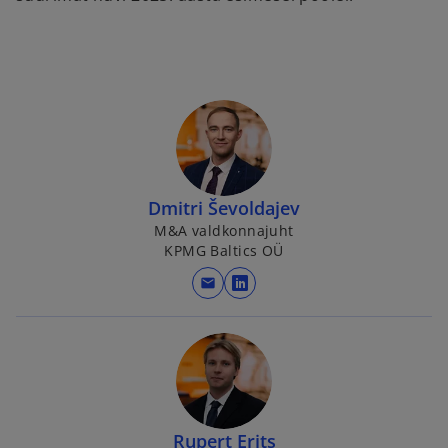
Dmitri Ševoldajev
M&A valdkonnajuht
KPMG Baltics OÜ
mail
o
p
e
n
s
i
n
Rupert Erits