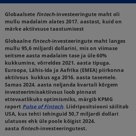
n
n
a
a
n
n
e
e
Globaalsete
fintech
-investeeringute maht oli
w
w
t
t
mullu madalaim alates 2017. aastast, kuid on
a
a
b
b
märke aktiivsuse taastumisest
Globaalne
fintech
-investeeringute maht langes
mullu 95,6 miljardi dollarini, mis on viimase
seitsme aasta madalaim tase ja üle 60%
kukkumine, võrreldes 2021. aasta tipuga.
Euroopa, Lähis-Ida ja Aafrika (EMEA) piirkonna
aktiivsus kukkus aga 2016. aasta tasemele.
Samas 2024. aasta neljanda kvartali kõrgem
investeerimisaktiivsus loob pinnast
ettevaatlikuks optimismiks, märgib KPMG
raport
Pulse of Fintech
. Liidripositsiooni säilitab
USA, kus tehti tehinguid 50,7 miljardi dollari
ulatuses ehk üle poole kõigist 2024.
aasta
fintech
-investeeringutest.