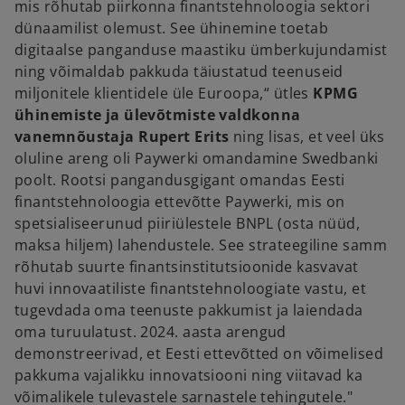
mis rõhutab piirkonna finantstehnoloogia sektori
dünaamilist olemust. See ühinemine toetab
digitaalse panganduse maastiku ümberkujundamist
ning võimaldab pakkuda täiustatud teenuseid
miljonitele klientidele üle Euroopa,“ ütles
KPMG
ühinemiste ja ülevõtmiste valdkonna
vanemnõustaja Rupert Erits
ning lisas, et veel üks
oluline areng oli Paywerki omandamine Swedbanki
poolt. Rootsi pangandusgigant omandas Eesti
finantstehnoloogia ettevõtte Paywerki, mis on
spetsialiseerunud piiriülestele BNPL (osta nüüd,
maksa hiljem) lahendustele. See strateegiline samm
rõhutab suurte finantsinstitutsioonide kasvavat
huvi innovaatiliste finantstehnoloogiate vastu, et
tugevdada oma teenuste pakkumist ja laiendada
oma turuulatust. 2024. aasta arengud
demonstreerivad, et Eesti ettevõtted on võimelised
pakkuma vajalikku innovatsiooni ning viitavad ka
võimalikele tulevastele sarnastele tehingutele."