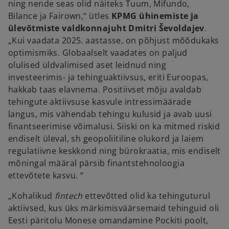
ning nende seas olid näiteks Tuum, Mifundo,
Bilance ja Fairown,“ ütles
KPMG ühinemiste ja
ülevõtmiste valdkonnajuht Dmitri Ševoldajev
.
„Kui vaadata 2025. aastasse, on põhjust mõõdukaks
optimismiks. Globaalselt vaadates on paljud
olulised üldvalimised aset leidnud ning
investeerimis- ja tehinguaktiivsus, eriti Euroopas,
hakkab taas elavnema. Positiivset mõju avaldab
tehingute aktiivsuse kasvule intressimäärade
langus, mis vähendab tehingu kulusid ja avab uusi
finantseerimise võimalusi. Siiski on ka mitmed riskid
endiselt üleval, sh geopoliitiline olukord ja laiem
regulatiivne keskkond ning bürokraatia, mis endiselt
mõningal määral pärsib finantstehnoloogia
ettevõtete kasvu. “
„Kohalikud
fintech
ettevõtted olid ka tehinguturul
aktiivsed, kus üks märkimisväärsemaid tehinguid oli
Eesti päritolu Monese omandamine Pockiti poolt,