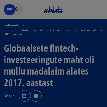
Skip to navigation
menu
search
Väljaanded
Globaalsete fintech-investeeringute maht oli mullu madalaim alates
2017. aastast
Globaalsete fintech-
investeeringute maht oli
mullu madalaim alates
2017. aastast
o
o
p
p
Share
e
e
n
n
s
s
i
i