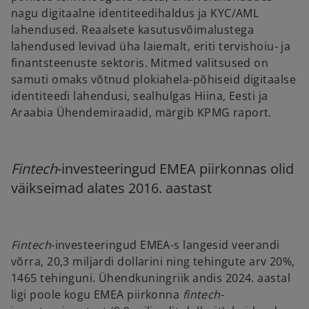
nagu digitaalne identiteedihaldus ja KYC/AML
lahendused. Reaalsete kasutusvõimalustega
lahendused levivad üha laiemalt, eriti tervishoiu- ja
finantsteenuste sektoris. Mitmed valitsused on
samuti omaks võtnud plokiahela-põhiseid digitaalse
identiteedi lahendusi, sealhulgas Hiina, Eesti ja
Araabia Ühendemiraadid, märgib KPMG raport.
Fintech
-investeeringud EMEA piirkonnas olid
väikseimad alates 2016. aastast
Fintech
-investeeringud EMEA-s langesid veerandi
võrra, 20,3 miljardi dollarini ning tehingute arv 20%,
1465 tehinguni. Ühendkuningriik andis 2024. aastal
ligi poole kogu EMEA piirkonna
fintech
-