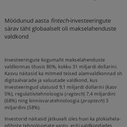
Möödunud aasta
fintech
-investeeringute
särav täht globaalselt oli makselahenduste
valdkond
Investeeringute kogumaht makselahenduste
valdkonnas tõusis 80%, kokku 31 miljardi dollarini.
Kasvu näitasid ka mitmed teised alamvaldkonnad sh
digitaalvarade ja valuutade valdkond, kus
investeeringud ulatusid 9,1 miljardi dollarini (kasv
5%), regulatiivtehnoloogia (
regtech
) 7,4 miljardini
(68%) ning kinnisvaratehnoloogia (
proptech
) 3
miljardini (58%).
Investorid näitasid jätkuvalt üles huvi ka plokiahela-
põhiste tehnoloogiate vastu, eriti valdkondades