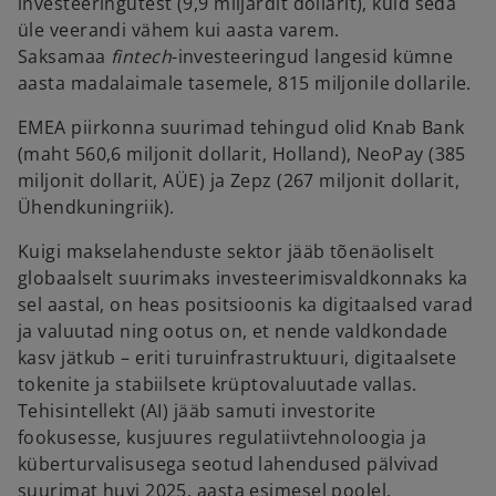
investeeringutest (9,9 miljardit dollarit), kuid seda
üle veerandi vähem kui aasta varem.
Saksamaa
fintech
-investeeringud langesid kümne
aasta madalaimale tasemele, 815 miljonile dollarile.
EMEA piirkonna suurimad tehingud olid Knab Bank
(maht 560,6 miljonit dollarit, Holland), NeoPay (385
miljonit dollarit, AÜE) ja Zepz (267 miljonit dollarit,
Ühendkuningriik).
Kuigi makselahenduste sektor jääb tõenäoliselt
globaalselt suurimaks investeerimisvaldkonnaks ka
sel aastal, on heas positsioonis ka digitaalsed varad
ja valuutad ning ootus on, et nende valdkondade
kasv jätkub – eriti turuinfrastruktuuri, digitaalsete
tokenite ja stabiilsete krüptovaluutade vallas.
Tehisintellekt (AI) jääb samuti investorite
fookusesse, kusjuures regulatiivtehnoloogia ja
küberturvalisusega seotud lahendused pälvivad
suurimat huvi 2025. aasta esimesel poolel.