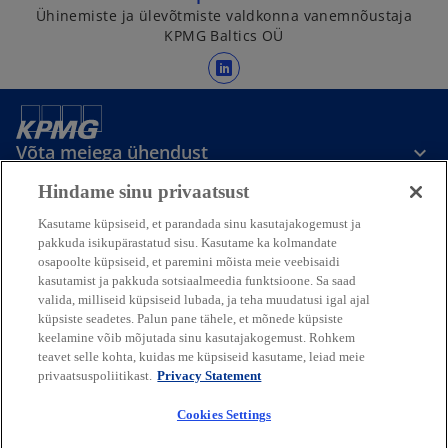
a
Ühinemiste ja ülevõtmiste valdkonna vanemnõustaja
KPMG Baltics OÜ
n
e
o
w
p
t
e
a
n
Võta meiega ühendust
b
s
Hindame sinu privaatsust
i
Meedia
n
Kasutame küpsiseid, et parandada sinu kasutajakogemust ja
pakkuda isikupärastatud sisu. Kasutame ka kolmandate
a
osapoolte küpsiseid, et paremini mõista meie veebisaidi
n
Ettevõttest
kasutamist ja pakkuda sotsiaalmeedia funktsioone. Sa saad
e
valida, milliseid küpsiseid lubada, ja teha muudatusi igal ajal
w
küpsiste seadetes. Palun pane tähele, et mõnede küpsiste
o
o
o
o
keelamine võib mõjutada sinu kasutajakogemust. Rohkem
t
p
p
p
p
teavet selle kohta, kuidas me küpsiseid kasutame, leiad meie
a
o
o
o
o
Legal
Privaatsus
e
Juurdepääsetavus
e
e
Abi
e
privaatsuspoliitikast.
Privacy Statement
p
p
p
p
b
n
n
n
n
e
e
e
e
© 2026 KPMG Baltics OÜ, mis on
Cookies Settings
s
s
s
s
n
n
n
n
Eesti piiratud vastutusega äriühing ja
s
s
s
s
i
i
i
i