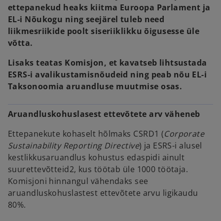
ettepanekud heaks kiitma Euroopa Parlament ja
EL-i Nõukogu ning seejärel tuleb need
liikmesriikide poolt siseriiklikku õigusesse üle
võtta.
Lisaks teatas Komisjon, et kavatseb lihtsustada
ESRS-i avalikustamisnõudeid ning peab nõu EL-i
Taksonoomia aruandluse muutmise osas.
Aruandluskohuslasest ettevõtete arv väheneb
Ettepanekute kohaselt hõlmaks CSRD1 (
Corporate
Sustainability Reporting Directive
) ja ESRS-i alusel
kestlikkusaruandlus kohustus edaspidi ainult
suurettevõtteid2, kus töötab üle 1000 töötaja.
Komisjoni hinnangul vähendaks see
aruandluskohuslastest ettevõtete arvu ligikaudu
80%.