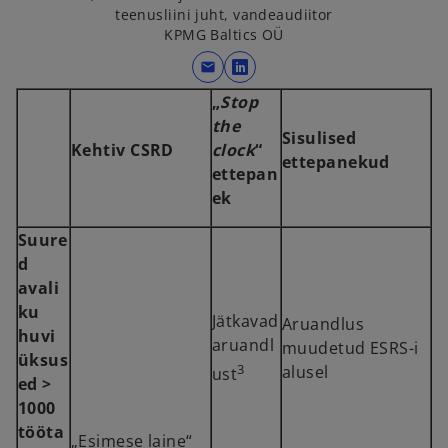
teenusliini juht, vandeaudiitor
KPMG Baltics OÜ
mail
o
p
„
Stop
e
the
Sisulised
n
Kehtiv CSRD
clock
“
ettepanekud
s
ettepan
i
ek
n
Suure
a
d
n
avali
e
ku
w
Jätkavad
Aruandlus
huvi
t
aruandl
muudetud ESRS-i
üksus
a
3
alusel
ust
ed >
b
1000
tööta
„Esimese laine“