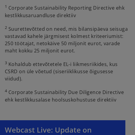
1
Corporate Sustainability Reporting Directive ehk
kestlikkusaruandluse direktiiv
2
Suurettevõtted on need, mis bilansipäeva seisuga
vastavad kahele järgmisest kolmest kriteeriumist:
250 töötajat, netokäive 50 miljonit eurot, varade
maht kokku 25 miljonit eurot.
3
Kohaldub ettevõtetele EL-i liikmesriikides, kus
CSRD on üle võetud (siseriiklikusse õigusesse
viidud).
4
Corporate Sustainability Due Diligence Directive
ehk kestlikkusalase hoolsuskohustuse direktiiv
Webcast Live: Update on