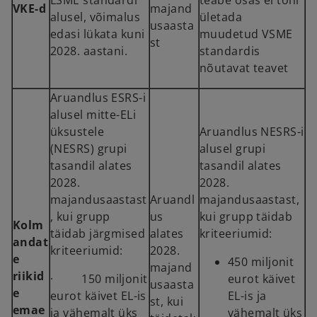
LSME standardi
teabe osas ei tohi
VKE-d
majand
alusel, võimalus
ületada
usaasta
edasi lükata kuni
muudetud VSME
st
2028. aastani.
standardis
nõutavat teavet
Aruandlus ESRS-i
alusel mitte-ELi
üksustele
Aruandlus NESRS-i
(NESRS) grupi
alusel grupi
tasandil alates
tasandil alates
2028.
2028.
majandusaastast
Aruandl
majandusaastast,
, kui grupp
us
kui grupp täidab
Kolm
täidab järgmised
alates
kriteeriumid:
andat
kriteeriumid:
2028.
e
450 miljonit
majand
riikid
· 150 miljonit
eurot käivet
usaasta
e
eurot käivet EL-is
EL-is ja
st, kui
emae
ja vähemalt üks
vähemalt üks