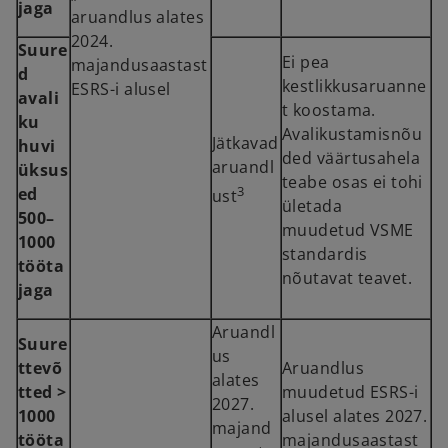
jaga
aruandlus alates
2024.
Suure
Ei pea
majandusaastast
d
kestlikkusaruanne
ESRS-i alusel
avali
t koostama.
ku
Avalikustamisnõu
Jätkavad
huvi
ded väärtusahela
aruandl
üksus
teabe osas ei tohi
3
ed
ust
ületada
500–
muudetud VSME
1000
standardis
tööta
nõutavat teavet.
jaga
Aruandl
Suure
us
ttevõ
Aruandlus
alates
tted >
muudetud ESRS-i
2027.
1000
alusel alates 2027.
majand
tööta
majandusaastast