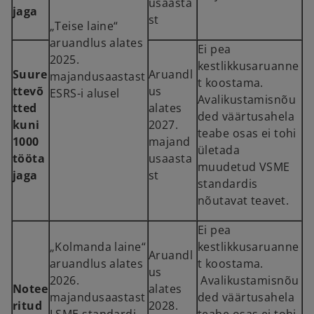
usaasta
jaga
st
„Teise laine“
aruandlus alates
Ei pea
2025.
kestlikkusaruanne
Suure
Aruandl
majandusaastast
t koostama.
ttevõ
us
ESRS-i alusel
Avalikustamisnõu
tted
alates
ded väärtusahela
kuni
2027.
teabe osas ei tohi
1000
majand
ületada
tööta
usaasta
muudetud VSME
jaga
st
standardis
nõutavat teavet.
Ei pea
„Kolmanda laine“
kestlikkusaruanne
Aruandl
aruandlus alates
t koostama.
us
2026.
Avalikustamisnõu
Notee
alates
majandusaastast
ded väärtusahela
ritud
2028.