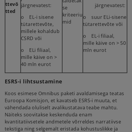
täidetak
ttevõ
järgnevatest:
järgnevatest:
se
tted
kriteeriu
o EL-i sisene
o suur ELi-sisene
mid
tütarettevõte,
tütarettevõte või
millele kohaldub
o EL-i filiaal,
CSRD või
mille käive on > 50
o ELi filiaal,
mln eurot
mille käive on >
40 mln eurot
ESRS-i lihtsustamine
Koos esimese Omnibus paketi avaldamisega teatas
Euroopa Komisjon, et kavatseb ESRS-i muuta, et
vähendada oluliselt avalikustatava teabe mahtu.
Näiteks soovitakse keskenduda enam
kvantitatiivsetele andmetele võrreldes narratiivse
tekstiga ning selgemalt eristada kohustuslikke ja