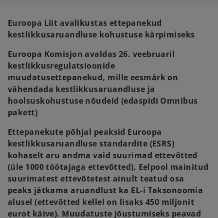
n
n
a
a
n
n
e
e
Euroopa Liit avalikustas ettepanekud
w
w
t
t
kestlikkusaruandluse kohustuse kärpimiseks
a
a
b
b
Euroopa Komisjon avaldas 26. veebruaril
kestlikkusregulatsioonide
muudatusettepanekud, mille eesmärk on
vähendada kestlikkusaruandluse ja
hoolsuskohustuse nõudeid (edaspidi Omnibus
pakett)
Ettepanekute põhjal peaksid Euroopa
kestlikkusaruandluse standardite (ESRS)
kohaselt aru andma vaid suurimad ettevõtted
(üle 1000 töötajaga ettevõtted). Eelpool mainitud
suurimatest ettevõtetest ainult teatud osa
peaks jätkama aruandlust ka EL-i Taksonoomia
alusel (ettevõtted kellel on lisaks 450 miljonit
eurot käive). Muudatuste jõustumiseks peavad