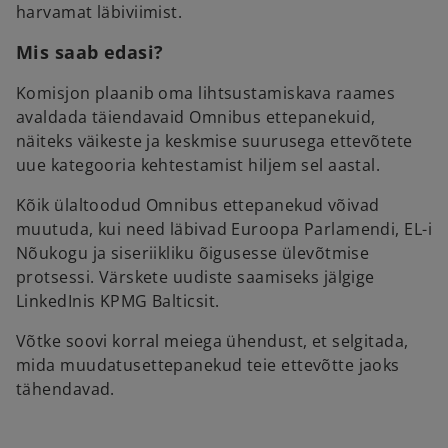
harvamat läbiviimist.
Mis saab edasi?
Komisjon plaanib oma lihtsustamiskava raames
avaldada täiendavaid Omnibus ettepanekuid,
näiteks väikeste ja keskmise suurusega ettevõtete
uue kategooria kehtestamist hiljem sel aastal.
Kõik ülaltoodud Omnibus ettepanekud võivad
muutuda, kui need läbivad Euroopa Parlamendi, EL-i
Nõukogu ja siseriikliku õigusesse ülevõtmise
protsessi. Värskete uudiste saamiseks jälgige
LinkedInis KPMG Balticsit.
Võtke soovi korral meiega ühendust, et selgitada,
mida muudatusettepanekud teie ettevõtte jaoks
tähendavad.