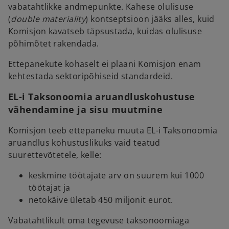
vabatahtlikke andmepunkte. Kahese olulisuse
(
double materiality
) kontseptsioon jääks alles, kuid
Komisjon kavatseb täpsustada, kuidas olulisuse
põhimõtet rakendada.
Ettepanekute kohaselt ei plaani Komisjon enam
kehtestada sektoripõhiseid standardeid.
EL-i Taksonoomia aruandluskohustuse
vähendamine ja sisu muutmine
Komisjon teeb ettepaneku muuta EL-i Taksonoomia
aruandlus kohustuslikuks vaid teatud
suurettevõtetele, kelle:
keskmine töötajate arv on suurem kui 1000
töötajat ja
netokäive ületab 450 miljonit eurot.
Vabatahtlikult oma tegevuse taksonoomiaga