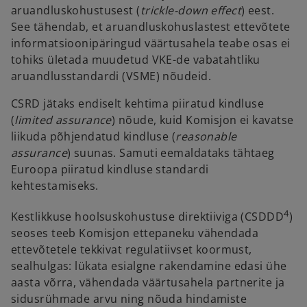
aruandluskohustusest (
trickle-down effect
) eest.
See tähendab, et aruandluskohuslastest ettevõtete
informatsioonipäringud väärtusahela teabe osas ei
tohiks ületada muudetud VKE-de vabatahtliku
aruandlusstandardi (VSME) nõudeid.
CSRD jätaks endiselt kehtima piiratud kindluse
(
limited assurance
) nõude, kuid Komisjon ei kavatse
liikuda põhjendatud kindluse (
reasonable
assurance
) suunas. Samuti eemaldataks tähtaeg
Euroopa piiratud kindluse standardi
kehtestamiseks.
4
Kestlikkuse hoolsuskohustuse direktiiviga (CSDDD
)
seoses teeb Komisjon ettepaneku vähendada
ettevõtetele tekkivat regulatiivset koormust,
sealhulgas: lükata esialgne rakendamine edasi ühe
aasta võrra, vähendada väärtusahela partnerite ja
sidusrühmade arvu ning nõuda hindamiste