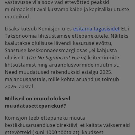
vastavusse viia soovivad ettevõtted peaksid
minimaalselt avalikustama käibe ja kapitalikulutuste
mõõdikud.
o
Lisaks kutsub Komisjon üles
esitama tagasisidet
EL-i
p
Taksonoomia lihtsustamise ettepanekutele. Näiteks
e
kaalutakse olulisuse lävendi kasutuselevõttu,
n
Saastuse keskkonnaeesmärgi osas „ei kahjusta
s
oluliselt” (
Do No Significant Harm
) kriteeriumite
i
lihtsustamist ning aruandlusvormide muutmist.
n
Need muudatused rakenduksid esialgu 2025.
a
majandusaastale, mille kohta aruandlus toimub
n
2026. aastal.
e
Millised on muud olulised
w
muudatusettepanekud?
t
a
Komisjon teeb ettepaneku muuta
b
kestlikkusaruandluse direktiivi, et kaitsta väiksemaid
ettevõtteid (kuni 1000 töötajat) kaudsest