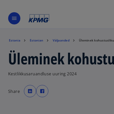
menu
Estonia
Estonian
Väljaanded
Üleminek kohustusliku
Üleminek kohustu
Kestlikkusaruandluse uuring 2024
o
o
p
p
Share
e
e
n
n
s
s
i
i
n
n
a
a
n
n
e
e