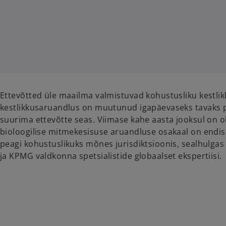
w
w
t
t
a
a
b
b
Ettevõtted üle maailma valmistuvad kohustusliku kestli
kestlikkusaruandlus on muutunud igapäevaseks tavaks pe
suurima ettevõtte seas. Viimase kahe aasta jooksul on 
bioloogilise mitmekesisuse aruandluse osakaal on endis
peagi kohustuslikuks mõnes jurisdiktsioonis, sealhulgas
ja KPMG valdkonna spetsialistide globaalset ekspertiisi.