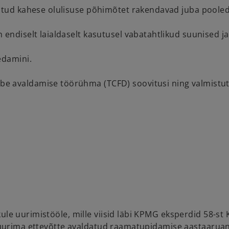
tatud kahese olulisuse põhimõtet rakendavad juba pooled
 endiselt laialdaselt kasutusel vabatahtlikud suunised j
edamini.
be avaldamise töörühma (TCFD) soovitusi ning valmistut
le uurimistööle, mille viisid läbi KPMG eksperdid 58-st KP
00 suurima ettevõtte avaldatud raamatupidamise aastaaru