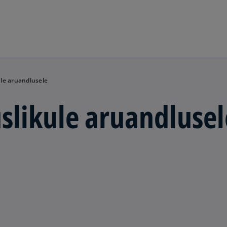
Skip to navigation
le aruandlusele
slikule aruandlusel