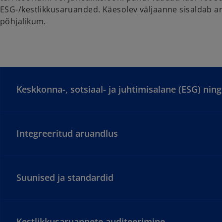
ESG-/kestlikkusaruanded. Käesolev väljaanne sisaldab an
põhjalikum.
Keskkonna-, sotsiaal- ja juhtimisalane (ESG) nin
Integreeritud aruandlus
Suunised ja standardid
Kestlikkusaruannete auditeerimine