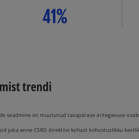
mist trendi
de seadmine on muutunud tavapärase äritegevuse osak
 juba enne CSRD direktiivi kohast kohustuslikku kestli