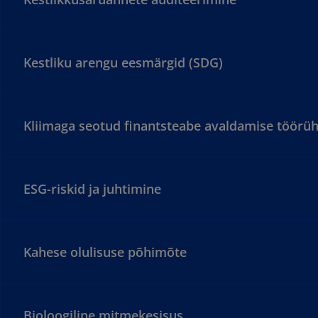
Kestliku arengu eesmärgid (SDG)
Kliimaga seotud finantsteabe avaldamise töörüh
ESG-riskid ja juhtimine
Kahese olulisuse põhimõte
Bioloogiline mitmekesisus