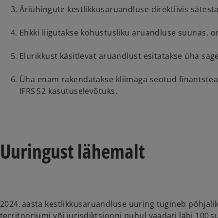
Äriühingute kestlikkusaruandluse direktiivis sätes
Ehkki liigutakse kohustusliku aruandluse suunas, on
Elurikkust käsitlevat aruandlust esitatakse üha sag
Üha enam rakendatakse kliimaga seotud finantstea
IFRS S2 kasutuselevõtuks.
Uuringust lähemalt
2024. aasta kestlikkusaruandluse uuring tugineb põhjaliku
territooriumi või jurisdiktsiooni puhul vaadati läbi 1