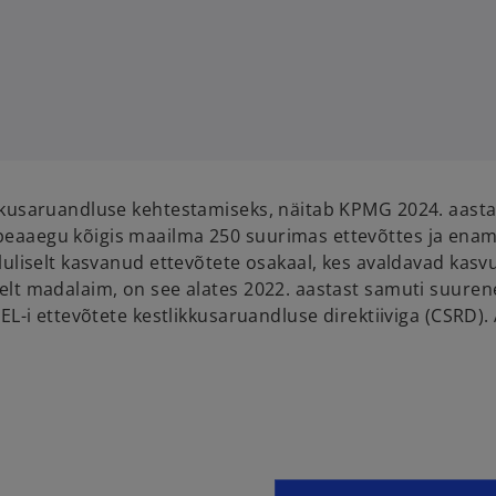
kkusaruandluse kehtestamiseks, näitab KPMG 2024. aasta 
aaegu kõigis maailma 250 suurimas ettevõttes ja enamiku
oluliselt kasvanud ettevõtete osakaal, kes avaldavad k
elt madalaim, on see alates 2022. aastast samuti suuren
 EL-i ettevõtete kestlikkusaruandluse direktiiviga (CSRD