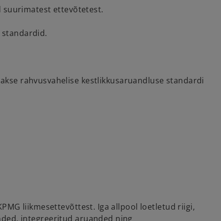
 suurimatest ettevõtetest.
a standardid.
akse rahvusvahelise kestlikkusaruandluse standardi
MG liikmesettevõttest. Iga allpool loetletud riigi,
anded, integreeritud aruanded ning