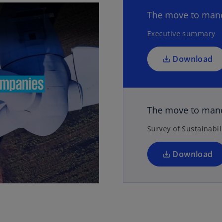
The move to mand
Executive summary
Download
The move to mand
Survey of Sustainabil
Download