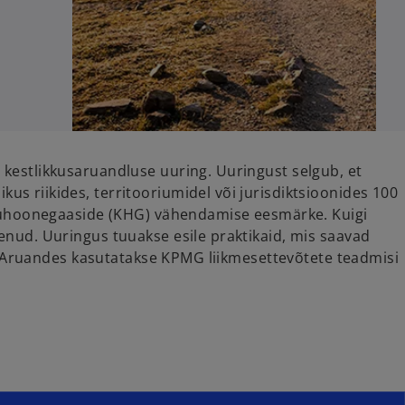
kestlikkusaruandluse uuring. Uuringust selgub, et
s riikides, territooriumidel või jurisdiktsioonides 100
asvuhoonegaaside (KHG) vähendamise eesmärke. Kuigi
enud. Uuringus tuuakse esile praktikaid, mis saavad
). Aruandes kasutatakse KPMG liikmesettevõtete teadmisi