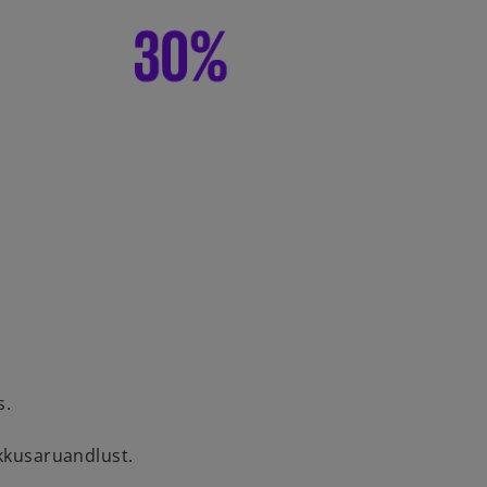
s.
kkusaruandlust.