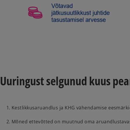
e
o
Uuringust selgunud kuus pea
Kestlikkusaruandlus ja KHG vähendamise eesmärki
Mõned ettevõtted on muutnud oma aruandlustavasid