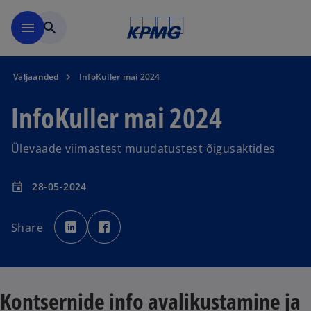
Skip to navigation
menu
search
Väljaanded
InfoKuller mai 2024
InfoKuller mai 2024
Ülevaade viimastest muudatustest õigusaktides
28-05-2024
event
o
o
p
p
Share
e
e
n
n
s
s
i
i
n
n
a
a
n
n
e
e
Kontsernide info avalikustamine ja
w
w
t
t