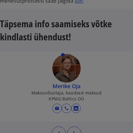
o
menetlusprotsessi saab jälgida
siin
.
p
e
Täpsema info saamiseks võtke
n
s
kindlasti ühendust!
i
n
a
n
e
w
t
Merike Oja
a
Maksunõustaja, kaudsed maksud
b
KPMG Baltics OÜ
mail
call
opens in a new tab