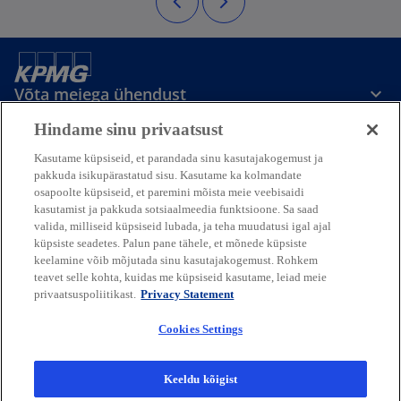
Võta meiega ühendust
Hindame sinu privaatsust
Meedia
Kasutame küpsiseid, et parandada sinu kasutajakogemust ja
pakkuda isikupärastatud sisu. Kasutame ka kolmandate
osapoolte küpsiseid, et paremini mõista meie veebisaidi
Ettevõttest
kasutamist ja pakkuda sotsiaalmeedia funktsioone. Sa saad
valida, milliseid küpsiseid lubada, ja teha muudatusi igal ajal
küpsiste seadetes. Palun pane tähele, et mõnede küpsiste
o
o
o
o
keelamine võib mõjutada sinu kasutajakogemust. Rohkem
p
p
p
p
teavet selle kohta, kuidas me küpsiseid kasutame, leiad meie
o
o
o
o
Legal
Privaatsus
e
Juurdepääsetavus
e
e
Abi
e
privaatsuspoliitikast.
Privacy Statement
p
p
p
p
n
n
n
n
e
e
e
e
© 2026 KPMG Baltics OÜ, mis on
Cookies Settings
s
s
s
s
n
n
n
n
Eesti piiratud vastutusega äriühing ja
s
s
s
s
i
i
i
i
KPMG iseseisvate liikmesettevõtete ülemaailmse
i
i
i
i
organisatsiooni liikmesettevõte, mis on
n
n
n
n
Keeldu kõigist
n
n
n
n
seotud Inglismaa eraõigusliku ühinguga KPMG International Limited,
a
a
a
a