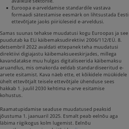
avalikule sektorile.
Euroopa e-arveldamise standardile vastava
formaadi sätestamise eesmärk on lihtsustada Eesti
ettevõtjate jaoks piiriüleseid e-arveldusi.
Samas suunas tehakse muudatusi kogu Euroopas ja see
puudutab ka ELi käibemaksudirektiivi 2006/112/EÜ. 8.
detsembril 2022 avaldati ettepanek teha muudatusi
direktiivi digiajastu käibemaksueeskirjades, millega
kavandatakse muu hulgas digitaliseerida käibemaksu
aruandlus, mis omakorda eeldab standardiseeritud e-
arvete esitamist. Kava näeb ette, et kõikidele müükidele
ühelt ettevõtjalt teisele ettevõtjale ühenduse sees
hakkab 1. juulil 2030 kehtima e-arve esitamise
kohustus.
Raamatupidamise seaduse muudatused peaksid
jõustuma 1. jaanuaril 2025. Esmalt peab eelnõu aga
läbima riigikogus kolm lugemist. Eelnõu