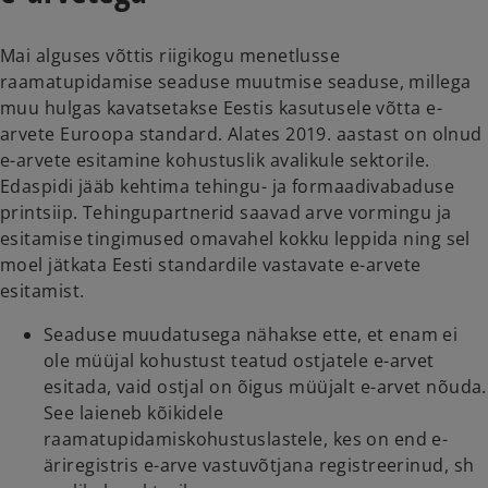
Mai alguses võttis riigikogu menetlusse
raamatupidamise seaduse muutmise seaduse, millega
muu hulgas kavatsetakse Eestis kasutusele võtta e-
arvete Euroopa standard. Alates 2019. aastast on olnud
e-arvete esitamine kohustuslik avalikule sektorile.
Edaspidi jääb kehtima tehingu- ja formaadivabaduse
printsiip. Tehingupartnerid saavad arve vormingu ja
esitamise tingimused omavahel kokku leppida ning sel
moel jätkata Eesti standardile vastavate e-arvete
esitamist.
Seaduse muudatusega nähakse ette, et enam ei
ole müüjal kohustust teatud ostjatele e-arvet
esitada, vaid ostjal on õigus müüjalt e-arvet nõuda.
See laieneb kõikidele
raamatupidamiskohustuslastele, kes on end e-
äriregistris e-arve vastuvõtjana registreerinud, sh