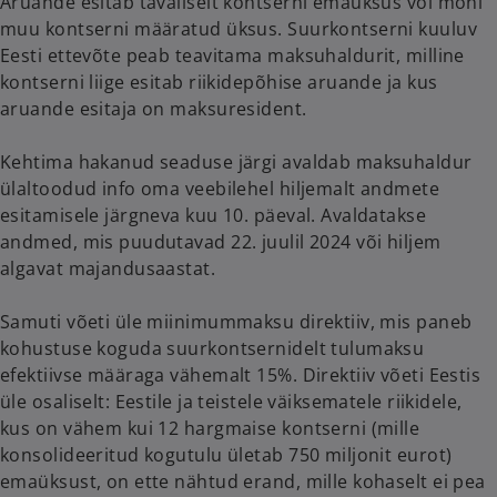
Aruande esitab tavaliselt kontserni emaüksus või mõni
muu kontserni määratud üksus. Suurkontserni kuuluv
Eesti ettevõte peab teavitama maksuhaldurit, milline
kontserni liige esitab riikidepõhise aruande ja kus
aruande esitaja on maksuresident.
Kehtima hakanud seaduse järgi avaldab maksuhaldur
ülaltoodud info oma veebilehel hiljemalt andmete
esitamisele järgneva kuu 10. päeval. Avaldatakse
andmed, mis puudutavad 22. juulil 2024 või hiljem
algavat majandusaastat.
Samuti võeti üle miinimummaksu direktiiv, mis paneb
kohustuse koguda suurkontsernidelt tulumaksu
efektiivse määraga vähemalt 15%. Direktiiv võeti Eestis
üle osaliselt: Eestile ja teistele väiksematele riikidele,
kus on vähem kui 12 hargmaise kontserni (mille
konsolideeritud kogutulu ületab 750 miljonit eurot)
emaüksust, on ette nähtud erand, mille kohaselt ei pea