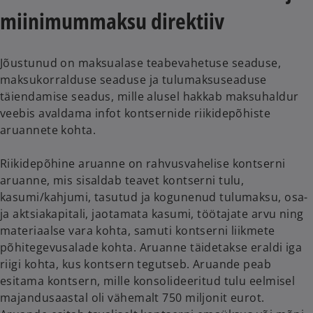
a
a
b
b
miinimummaksu direktiiv
Jõustunud on maksualase teabevahetuse seaduse,
maksukorralduse seaduse ja tulumaksuseaduse
täiendamise seadus, mille alusel hakkab maksuhaldur
veebis avaldama infot kontsernide riikidepõhiste
aruannete kohta.
Riikidepõhine aruanne on rahvusvahelise kontserni
aruanne, mis sisaldab teavet kontserni tulu,
kasumi/kahjumi, tasutud ja kogunenud tulumaksu, osa-
ja aktsiakapitali, jaotamata kasumi, töötajate arvu ning
materiaalse vara kohta, samuti kontserni liikmete
põhitegevusalade kohta. Aruanne täidetakse eraldi iga
riigi kohta, kus kontsern tegutseb. Aruande peab
esitama kontsern, mille konsolideeritud tulu eelmisel
majandusaastal oli vähemalt 750 miljonit eurot.