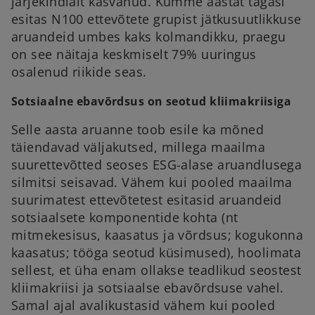
järjekindlalt kasvanud. Kümme aastat tagasi
esitas N100 ettevõtete grupist jätkusuutlikkuse
aruandeid umbes kaks kolmandikku, praegu
on see näitaja keskmiselt 79% uuringus
osalenud riikide seas.
Sotsiaalne ebavõrdsus on seotud kliimakriisiga
Selle aasta aruanne toob esile ka mõned
täiendavad väljakutsed, millega maailma
suurettevõtted seoses ESG-alase aruandlusega
silmitsi seisavad. Vähem kui pooled maailma
suurimatest ettevõtetest esitasid aruandeid
sotsiaalsete komponentide kohta (nt
mitmekesisus, kaasatus ja võrdsus; kogukonna
kaasatus; tööga seotud küsimused), hoolimata
sellest, et üha enam ollakse teadlikud seostest
kliimakriisi ja sotsiaalse ebavõrdsuse vahel.
Samal ajal avalikustasid vähem kui pooled