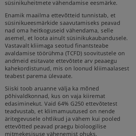
süsinikuheitmete vähendamise eesmärke.
Enamik maailma ettevõtteid tunnistab, et
süsinikueesmärkide saavutamiseks peavad
nad oma heitkoguseid vähendama, selle
asemel, et loota ainult süsinikukaubandusele.
Vastavalt kliimaga seotud finantsteabe
avaldamise töörühma (TCFD) soovitustele on
andmeid esitavate ettevõtete arv peaaegu
kahekordistunud, mis on loonud kliimaalasest
teabest parema ülevaate.
Siiski toob aruanne välja ka mõned
põhivaldkonnad, kus on vaja kiiremat
edasiminekut. Vaid 64% G250 ettevõtetest
teadvustab, et kliimamuutused on nende
äritegevusele ohtlikud ja vähem kui pooled
ettevõtted peavad praegu bioloogilise
mitmekesisuse vähenemist ohuks.