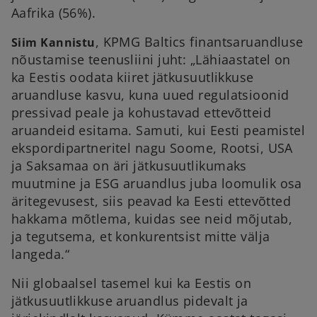
Aafrika (56%).
, KPMG Baltics finantsaruandluse
Siim Kannistu
nõustamise teenusliini juht: „Lähiaastatel on
ka Eestis oodata kiiret jätkusuutlikkuse
aruandluse kasvu, kuna uued regulatsioonid
pressivad peale ja kohustavad ettevõtteid
aruandeid esitama. Samuti, kui Eesti peamistel
ekspordipartneritel nagu Soome, Rootsi, USA
ja Saksamaa on äri jätkusuutlikumaks
muutmine ja ESG aruandlus juba loomulik osa
äritegevusest, siis peavad ka Eesti ettevõtted
hakkama mõtlema, kuidas see neid mõjutab,
ja tegutsema, et konkurentsist mitte välja
langeda.“
Nii globaalsel tasemel kui ka Eestis on
jätkusuutlikkuse aruandlus pidevalt ja