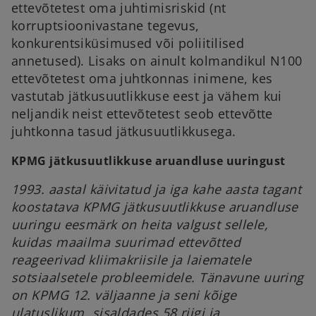
ettevõtetest oma juhtimisriskid (nt
korruptsioonivastane tegevus,
konkurentsiküsimused või poliitilised
annetused). Lisaks on ainult kolmandikul N100
ettevõtetest oma juhtkonnas inimene, kes
vastutab jätkusuutlikkuse eest ja vähem kui
neljandik neist ettevõtetest seob ettevõtte
juhtkonna tasud jätkusuutlikkusega.
KPMG jätkusuutlikkuse aruandluse uuringust
1993. aastal käivitatud ja iga kahe aasta tagant
koostatava KPMG jätkusuutlikkuse aruandluse
uuringu eesmärk on heita valgust sellele,
kuidas maailma suurimad ettevõtted
reageerivad kliimakriisile ja laiematele
sotsiaalsetele probleemidele. Tänavune uuring
on KPMG 12. väljaanne ja seni kõige
ulatuslikum, sisaldades 58 riigi ja