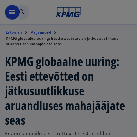
Skip to navigation
menu
search
Estonian
Väljaanded
KPMG globaalne uuring: Eesti ettevõtted on jätkusuutlikkuse
aruandluses mahajääjate seas
KPMG globaalne uuring:
Eesti ettevõtted on
jätkusuutlikkuse
aruandluses mahajääjate
seas
Enamus maailma suurettevõtetest pooldab