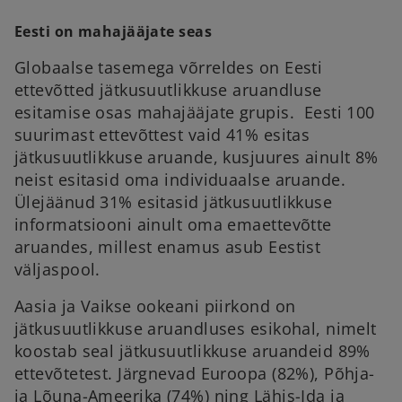
Eesti on mahajääjate seas
Globaalse tasemega võrreldes on Eesti
ettevõtted jätkusuutlikkuse aruandluse
esitamise osas mahajääjate grupis. Eesti 100
suurimast ettevõttest vaid 41% esitas
jätkusuutlikkuse aruande, kusjuures ainult 8%
neist esitasid oma individuaalse aruande.
Ülejäänud 31% esitasid jätkusuutlikkuse
informatsiooni ainult oma emaettevõtte
aruandes, millest enamus asub Eestist
väljaspool.
Aasia ja Vaikse ookeani piirkond on
jätkusuutlikkuse aruandluses esikohal, nimelt
koostab seal jätkusuutlikkuse aruandeid 89%
ettevõtetest. Järgnevad Euroopa (82%), Põhja-
ja Lõuna-Ameerika (74%) ning Lähis-Ida ja