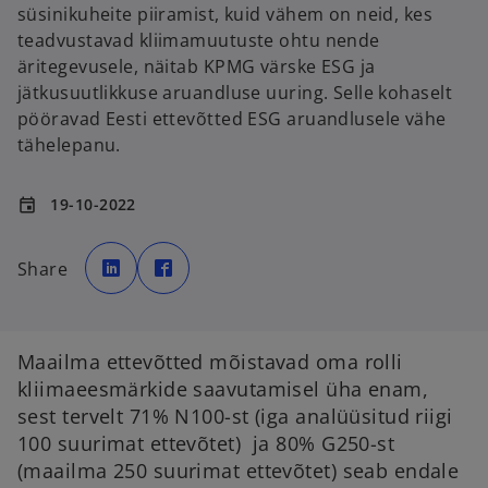
süsinikuheite piiramist, kuid vähem on neid, kes
teadvustavad kliimamuutuste ohtu nende
äritegevusele, näitab KPMG värske ESG ja
jätkusuutlikkuse aruandluse uuring. Selle kohaselt
pööravad Eesti ettevõtted ESG aruandlusele vähe
tähelepanu.
19-10-2022
event
o
o
p
p
Share
e
e
n
n
s
s
i
i
n
n
a
a
n
n
Maailma ettevõtted mõistavad oma rolli
e
e
w
w
kliimaeesmärkide saavutamisel üha enam,
t
t
a
a
sest tervelt 71% N100-st (iga analüüsitud riigi
b
b
100 suurimat ettevõtet) ja 80% G250-st
(maailma 250 suurimat ettevõtet) seab endale