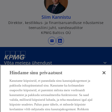
Siim Kannistu
Direktor, kestlikkus- ja finantsaruandluse nõustamise
teenusliini juht, vandeaudiitor
KPMG Baltics OÜ
mail
o
p
e
n
Võta meiega ühendust
s
Hindame sinu privaatsust
i
Meedia
n
Kasutame küpsiseid, et parandada sinu kasutajakogemust ja
a
pakkuda isikupärastatud sisu. Kasutame ka kolmandate
osapoolte küpsiseid, et paremini mõista meie veebisaidi
n
Ettevõttest
kasutamist ja pakkuda sotsiaalmeedia funktsioone. Sa saad
e
valida, milliseid küpsiseid lubada, ja teha muudatusi igal ajal
w
küpsiste seadetes. Palun pane tähele, et mõnede küpsiste
o
o
o
o
t
keelamine võib mõjutada sinu kasutajakogemust. Rohkem
p
p
p
p