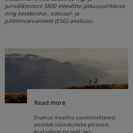
jurisdiktsiooni 5800 ettevõtte jätkusuutlikkuse
ning keskkonna-, sotsiaal- ja
juhtimisaruannete (ESG) analüüsi.
Read more
Enamus maailma suurettevõtetest
pooldab süsinikuheite piiramist,
kuid vähem on neid, kes