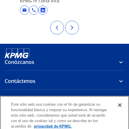
KPMG in Costa Rica
mail
call
se abre en una pestaña nueva
Conózcanos
Contáctenos
Nuestros servicios
Este sitio web usa cookies con el fin de garantizar su
funcionalidad básica y mejorar su experiencia. Al navegar
s
s
s
s
s
este sitio web, consideramos que usted está de acuerdo
e
e
e
e
e
con el uso de cookies tal y como se describe en los
Aviso Legal
Privacidad
a
a
Accessibilidad
a
Ayuda
a
Glosario
a
acuerdos de
privacidad de KPMG.