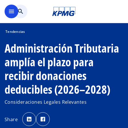
Saltar al contenido principal
menu
search
Tendencias
Administración Tributaria
amplía el plazo para
recibir donaciones
deducibles (2026–2028)
Consideraciones Legales Relevantes
s
s
e
e
Share
a
a
b
b
r
r