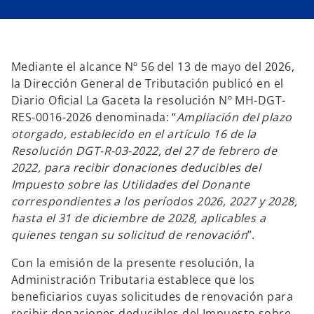
e
e
e
e
n
n
u
u
n
n
a
a
p
p
Mediante el alcance Nº 56 del 13 de mayo del 2026,
e
e
s
s
la Dirección General de Tributación publicó en el
t
t
a
a
Diario Oficial La Gaceta la resolución Nº MH-DGT-
ñ
ñ
a
a
RES-0016-2026 denominada: “
Ampliación del plazo
n
n
u
u
otorgado, establecido en el artículo 16 de la
e
e
v
v
Resolución DGT-R-03-2022, del 27 de febrero de
a
a
2022, para recibir donaciones deducibles del
Impuesto sobre las Utilidades del Donante
correspondientes a los períodos 2026, 2027 y 2028,
hasta el 31 de diciembre de 2028, aplicables a
quienes tengan su solicitud de renovación
”.
Con la emisión de la presente resolución, la
Administración Tributaria establece que los
beneficiarios cuyas solicitudes de renovación para
recibir donaciones deducibles del Impuesto sobre