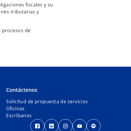
igaciones fiscales y su
ones tributarias y
s procesos de
Contáctenos
Solicitud de propuesta de servicios
Oficinas
Escríbanos
s
s
s
s
s
e
e
e
e
e