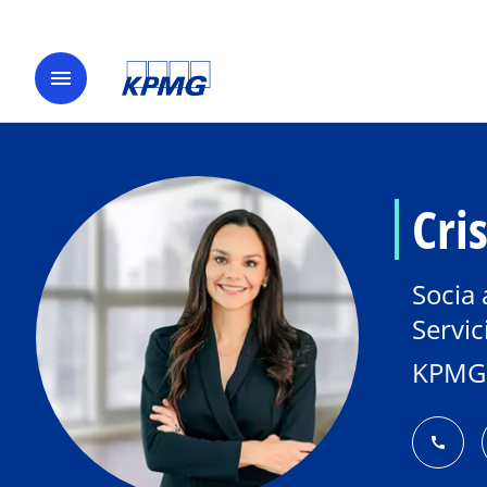
menu
Cri
Socia 
Servic
KPMG 
call