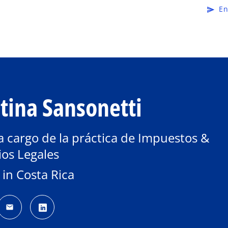
Saltar al contenido principal
En
send
stina Sansonetti
a cargo de la práctica de Impuestos &
ios Legales
in Costa Rica
mail