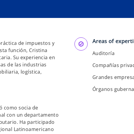
s
e
a
b
r
e
Areas of expert
 práctica de impuestos y
e
sta función, Cristina
n
Auditoría
taria. Su experiencia en
u
as de las industrias
n
Compañías priva
iliaria, logística,
a
Grandes empres
p
e
Órganos guberna
s
t
jó como socia de
a
nal con un departamento
ñ
butario. Ha participado
a
gional Latinoamericano
n