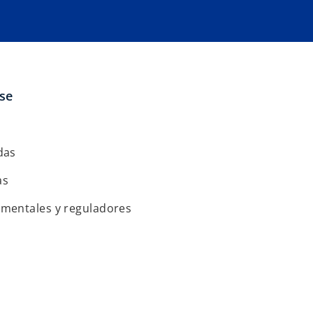
ise
das
as
mentales y reguladores