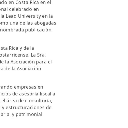
ado en Costa Rica en el
u
onal celebrado en
e
la Lead University en la
v
como una de las abogadas
a
renombrada publicación
ta Rica y de la
costarricense. La Sra.
de la Asociación para el
a de la Asociación
orando empresas en
icios de asesoría fiscal a
el área de consultoría,
l y estructuraciones de
arial y patrimonial