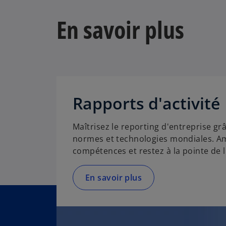
i
En savoir plus
n
a
n
e
w
t
a
Rapports d'activité
b
Maîtrisez le reporting d'entreprise grâ
normes et technologies mondiales. Am
compétences et restez à la pointe de l'
En savoir plus