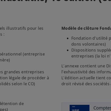
s illustratifs pour les
Modèle de clôture Fonda
s :
Fondation d'utilité
dons volontaires)
Dispositions supplé
pérationnel (entreprise
entreprises (la loi 
mère)
L'annexe contient une Dis
es grandes entreprises
l'exhaustivité des inform
ation légale de procéder à
L'édition actuelle tient 
lidés selon le CO)
droit révisé des société
détention de
Comptes 
pes)