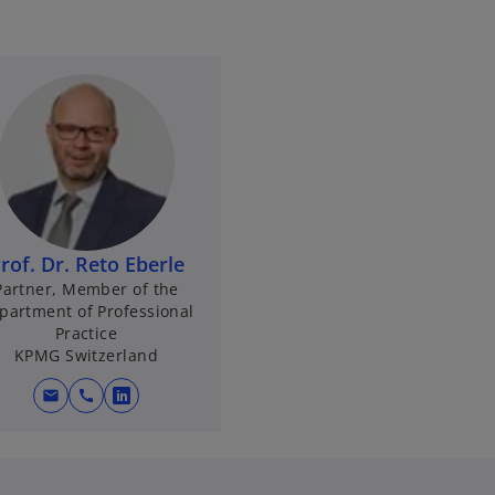
rof. Dr. Reto Eberle
Partner, Member of the
partment of Professional
Practice
KPMG Switzerland
mail
call
o
p
e
n