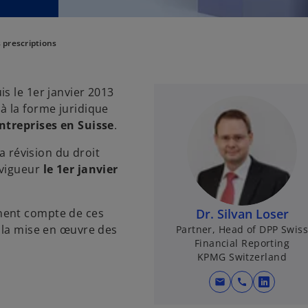
 prescriptions
s le 1er janvier 2013
à la forme juridique
entreprises en Suisse
.
la révision du droit
 vigueur
le 1er janvier
nent compte de ces
Dr. Silvan Loser
à la mise en œuvre des
Partner, Head of DPP Swis
Financial Reporting
KPMG Switzerland
mail
call
o
p