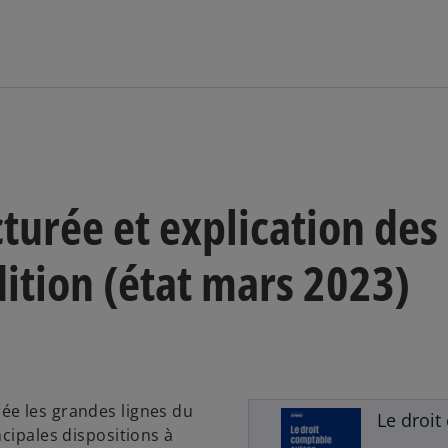
e
n
s
i
n
a
n
e
turée et explication des
w
t
a
dition (état mars 2023)
b
ée les grandes lignes du
Le droit
ncipales dispositions à