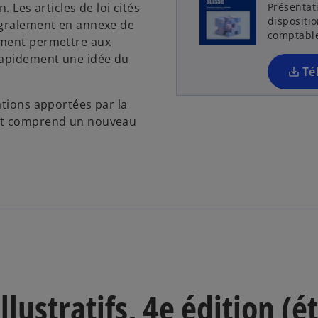
. Les articles de loi cités
Présentat
dispositi
tégralement en annexe de
comptable
mment permettre aux
 rapidement une idée du
Té
ations apportées par la
 et comprend un nouveau
lustratifs, 4e édition (é