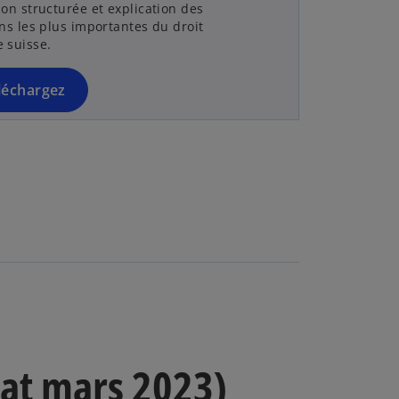
n
ion structurée et explication des
s
ons les plus importantes du droit
 suisse.
i
n
a
léchargez
n
e
w
t
a
b
tat mars 2023)