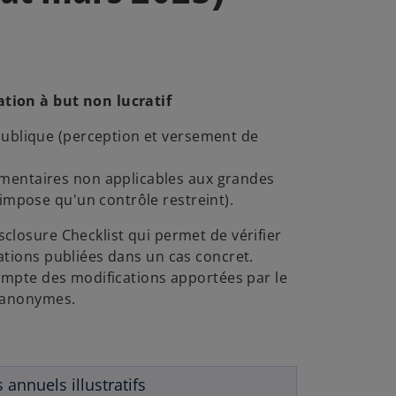
tion à but non lucratif
 publique (perception et versement de
mentaires non applicables aux grandes
n'impose qu'un contrôle restreint).
closure Checklist qui permet de vérifier
ations publiées dans un cas concret.
compte des modifications apportées par le
s anonymes.
o
annuels illustratifs
p