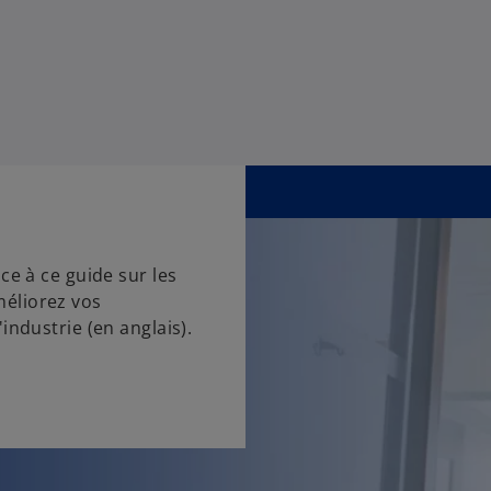
s
i
n
a
n
e
w
t
a
b
ce à ce guide sur les
éliorez vos
industrie (en anglais).