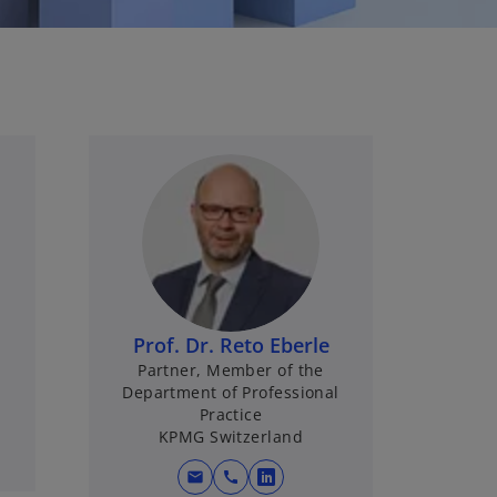
Prof. Dr. Reto Eberle
s
Partner, Member of the
Department of Professional
Practice
KPMG Switzerland
mail
call
o