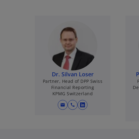
Dr. Silvan Loser
P
Partner, Head of DPP Swiss
Financial Reporting
De
KPMG Switzerland
mail
call
o
p
e
n
s