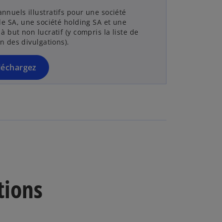
e
nnuels illustratifs pour une société
n
le SA, une société holding SA et une
s
à but non lucratif (y compris la liste de
on des divulgations).
i
n
a
léchargez
n
e
w
t
a
b
tions