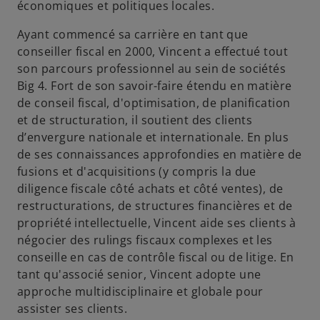
s
économiques et politiques locales.
u
Ayant commencé sa carrière en tant que
n
conseiller fiscal en 2000, Vincent a effectué tout
n
son parcours professionnel au sein de sociétés
o
Big 4. Fort de son savoir-faire étendu en matière
u
de conseil fiscal, d'optimisation, de planification
v
et de structuration, il soutient des clients
e
d’envergure nationale et internationale. En plus
l
de ses connaissances approfondies en matière de
o
fusions et d'acquisitions (y compris la due
n
diligence fiscale côté achats et côté ventes), de
g
restructurations, de structures financières et de
l
propriété intellectuelle, Vincent aide ses clients à
e
négocier des rulings fiscaux complexes et les
t
conseille en cas de contrôle fiscal ou de litige. En
tant qu'associé senior, Vincent adopte une
approche multidisciplinaire et globale pour
assister ses clients.