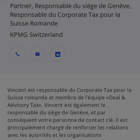
Partner, Responsable du siège de Genève,
Responsable du Corporate Tax pour la
Suisse Romande
KPMG Switzerland
call
mail
s
’
o
u
Vincent est responsable du Corporate Tax pour la
v
Suisse romande et membre de l’équipe «Deal &
r
Advisory Tax». Vincent est également le
e
responsable du siège de Genève, et par
d
conséquent votre personne de contact clé. Il est
a
principalement chargé de renforcer les relations
n
avec les autorités et les organisations