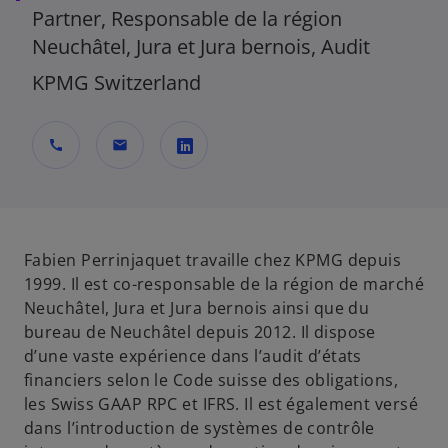
Partner, Responsable de la région
Neuchâtel, Jura et Jura bernois, Audit
KPMG Switzerland
call
mail
s
’
o
u
Fabien Perrinjaquet travaille chez KPMG depuis
v
1999. Il est co-responsable de la région de marché
r
Neuchâtel, Jura et Jura bernois ainsi que du
e
bureau de Neuchâtel depuis 2012. Il dispose
d
d’une vaste expérience dans l’audit d’états
a
financiers selon le Code suisse des obligations,
n
les Swiss GAAP RPC et IFRS. Il est également versé
s
dans l’introduction de systèmes de contrôle