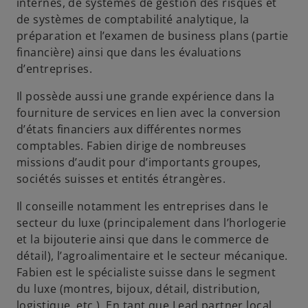
u
internes, de systèmes de gestion des risques et
n
de systèmes de comptabilité analytique, la
n
préparation et l’examen de business plans (partie
o
financière) ainsi que dans les évaluations
u
d’entreprises.
v
Il possède aussi une grande expérience dans la
e
fourniture de services en lien avec la conversion
l
d’états financiers aux différentes normes
o
comptables. Fabien dirige de nombreuses
n
missions d’audit pour d’importants groupes,
g
sociétés suisses et entités étrangères.
l
e
Il conseille notamment les entreprises dans le
t
secteur du luxe (principalement dans l’horlogerie
et la bijouterie ainsi que dans le commerce de
détail), l’agroalimentaire et le secteur mécanique.
Fabien est le spécialiste suisse dans le segment
du luxe (montres, bijoux, détail, distribution,
logistique, etc.). En tant que Lead partner local,