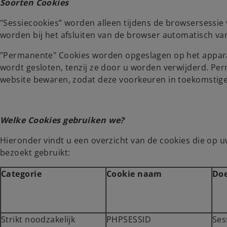
Soorten Cookies
s
s
i
i
"Sessiecookies” worden alleen tijdens de browsersessie
n
n
worden bij het afsluiten van de browser automatisch va
a
a
"Permanente" Cookies worden opgeslagen op het appara
n
n
wordt gesloten, tenzij ze door u worden verwijderd. P
e
e
website bewaren, zodat deze voorkeuren in toekomstig
w
w
t
t
a
a
b
b
Welke Cookies gebruiken we?
Hieronder vindt u een overzicht van de cookies die op
bezoekt gebruikt:
Categorie
Cookie naam
Doe
Strikt noodzakelijk
PHPSESSID
Ses