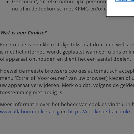
Gebruiker', 'u': elke natuurlijke persoon (B2C) of 
Cookie-inst
nu of in de toekomst, met KPMG en/of die de websi
Wat is een Cookie?
Een Cookie is een klein stukje tekst dat door een webs
is met het internet, wordt geplaatst wanneer u ons onl
of apparaat onthouden en dient het een aantal doelen.
Hoewel de meeste browsers cookies automatisch accepter
menu ‘Extra’ of ‘Voorkeuren’ van uw browser) kiezen of u 
uw apparaat verwijderen. Merk op dat, volgens de gelden
toestemming niet nodig is.
Meer informatie over het beheer van cookies vindt u in 
o
o
www.allaboutcookies.org
en
https://cookiepedia.co.uk/
.
p
p
e
e
n
n