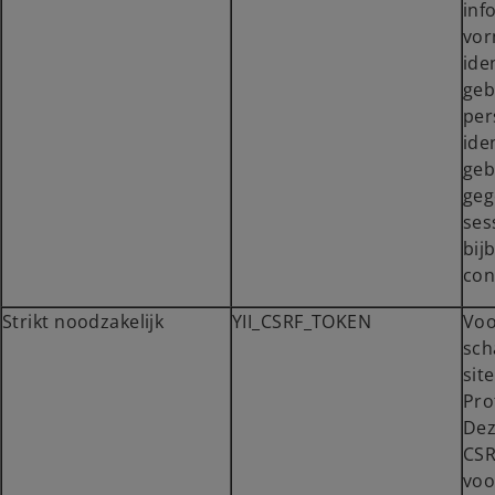
inf
vor
ide
geb
per
ide
geb
geg
ses
bij
con
Strikt noodzakelijk
YII_CSRF_TOKEN
Voo
sch
sit
Pro
Dez
CSR
voo