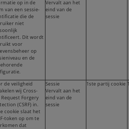
ormatie op in de
Vervalt aan het
m van een sessie-
eind van de
ntificatie die de
sessie
ruiker niet
soonlijk
ntificeert. Dit wordt
ruikt voor
evensbeheer op
sieniveau en de
behorende
figuratie.
r de veiligheid
Sessie
1ste partij cookie
akelen wij Cross-
Vervalt aan het
e Request Forgery
eind van de
tection (CSRF) in.
sessie
e cookie slaat het
F-token op om te
rkomen dat