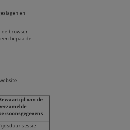
geslagen en
r de browser
 een bepaalde
website
Bewaartijd van de
verzamelde
persoonsgegevens
Tijdsduur sessie