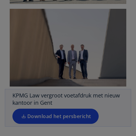
o
p
e
n
s
KPMG Law vergroot voetafdruk met nieuw
i
kantoor in Gent
n
a
Download het persbericht
n
e