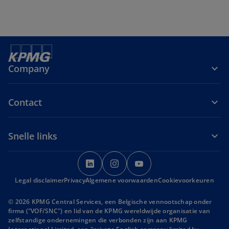
Company
Contact
Snelle links
o
o
o
p
p
p
Legal disclaimer
Privacy
Algemene voorwaarden
e
e
e
Cookievoorkeuren
n
n
n
© 2026 KPMG Central Services, een Belgische vennootschap onder
s
s
s
firma ("VOF/SNC") en lid van de KPMG wereldwijde organisatie van
i
i
i
zelfstandige ondernemingen die verbonden zijn aan KPMG