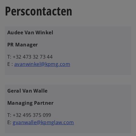
w
Perscontacten
t
a
b
Audee Van Winkel
PR Manager
T: +32 473 32 73 44
E :
avanwinkel@kpmg.com
Geral Van Walle
Managing Partner
T: +32 495 375 099
E:
gvanwalle@kpmglaw.com