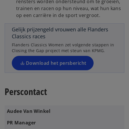
rensters worden ondersteund om te groeien,
trainen en racen op hun niveau, wat hun kans
o
op een carrière in de sport vergroot.
p
e
Gelijk prijzengeld vrouwen alle Flanders
n
Classics races
s
Flanders Classics Women zet volgende stappen in
i
Closing the Gap project met steun van KPMG.
n
a
Download het persbericht
n
e
w
Perscontact
t
a
b
Audee Van Winkel
PR Manager