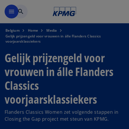
Naar hoofdinhoud gaan
menu
search
Belgium
Home
Media
Gelijk prijzengeld voor vrouwen in álle Flanders Classics
voorjaarsklassiekers
Gelijk prijzengeld voor
vrouwen in álle Flanders
Classics
voorjaarsklassiekers
Flanders Classics Women zet volgende stappen in
Closing the Gap project met steun van KPMG.