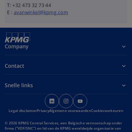
T: +32 473 32 73 44
E :
avanwinkel@kpmg.com
Company
Contact
Snelle links
o
o
o
p
p
p
Legal disclaimer
Privacy
Algemene voorwaarden
e
e
e
Cookievoorkeuren
n
n
n
© 2026 KPMG Central Services, een Belgische vennootschap onder
s
s
s
firma ("VOF/SNC") en lid van de KPMG wereldwijde organisatie van