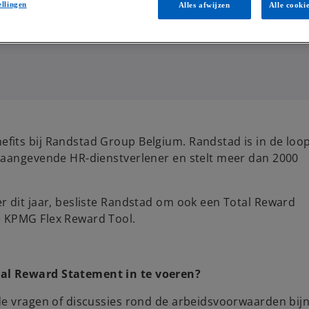
ellingen
Alles afwijzen
Alle cooki
its bij Randstad Group Belgium. Randstad is in de loo
onaangevende HR-dienstverlener en stelt meer dan 2000
r dit jaar, besliste Randstad om ook een Total Reward
e KPMG Flex Reward Tool.
al Reward Statement in te voeren?
e vragen of discussies rond de arbeidsvoorwaarden bijna