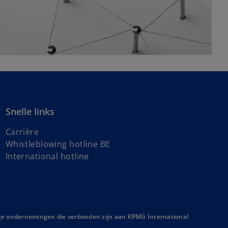
Snelle links
Carrière
o
Whistleblowing hotline BE
o
p
International hotline
p
e
e
n
n
s
s
i
i
n
ige ondernemingen die verbonden zijn aan KPMG International