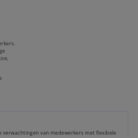
erkers.
nge
toe,
s
e verwachtingen van medewerkers met flexibele