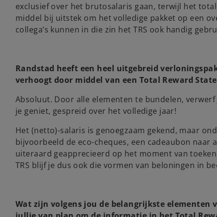
exclusief over het brutosalaris gaan, terwijl het tot
middel bij uitstek om het volledige pakket op een o
collega’s kunnen in die zin het TRS ook handig gebru
Randstad heeft een heel uitgebreid verloningspa
verhoogt door middel van een Total Reward Stat
Absoluut. Door alle elementen te bundelen, verwerf
je geniet, gespreid over het volledige jaar!
Het (netto)-salaris is genoegzaam gekend, maar on
bijvoorbeeld de eco-cheques, een cadeaubon naar a
uiteraard geapprecieerd op het moment van toekennin
TRS blijf je dus ook die vormen van beloningen in b
Wat zijn volgens jou de belangrijkste elementen 
jullie van plan om de informatie in het Total Re