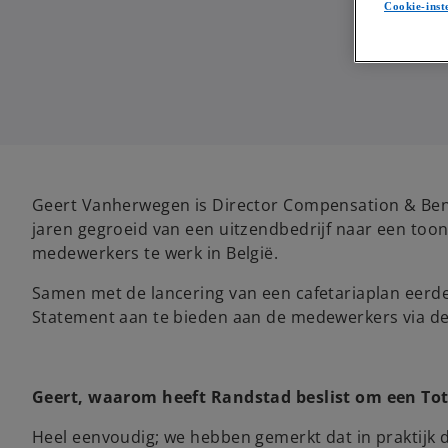
Cookie-inst
Geert Vanherwegen is Director Compensation & Benef
jaren gegroeid van een uitzendbedrijf naar een to
medewerkers te werk in België.
Samen met de lancering van een cafetariaplan eerde
Statement aan te bieden aan de medewerkers via d
Geert, waarom heeft Randstad beslist om een Tot
Heel eenvoudig; we hebben gemerkt dat in praktijk d