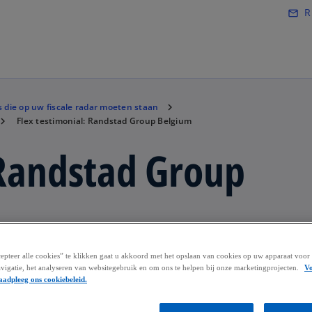
Naar hoofdinhoud gaan
R
mail_outline
 die op uw fiscale radar moeten staan
Flex testimonial: Randstad Group Belgium
 Randstad Group
pteer alle cookies” te klikken gaat u akkoord met het opslaan van cookies op uw apparaat voor 
its bij Randstad Group Belgium, over de KPMG Flex
vigatie, het analyseren van websitegebruik en om ons te helpen bij onze marketingprojecten.
V
aadpleeg ons cookiebeleid.