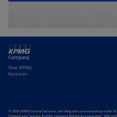
w
t
a
b
Company
Over KPMG
Kantoren
© 2026 KPMG Central Services, een Belgische vennootschap onder fir
Limited, een "private English company limited by guarantee". Alle r