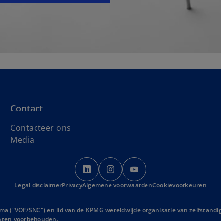
Contact
Contacteer ons
Media
o
o
o
p
p
p
Legal disclaimer
Privacy
Algemene voorwaarden
e
e
e
Cookievoorkeuren
n
n
n
s
s
s
ma ("VOF/SNC") en lid van de KPMG wereldwijde organisatie van zelfstand
echten voorbehouden.