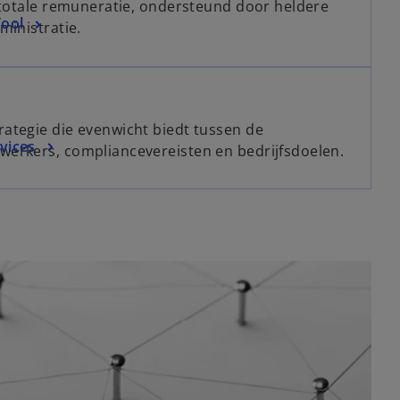
 totale remuneratie, ondersteund door heldere
Tool
ministratie.
ategie die evenwicht biedt tussen de
vices
erkers, compliancevereisten en bedrijfsdoelen.