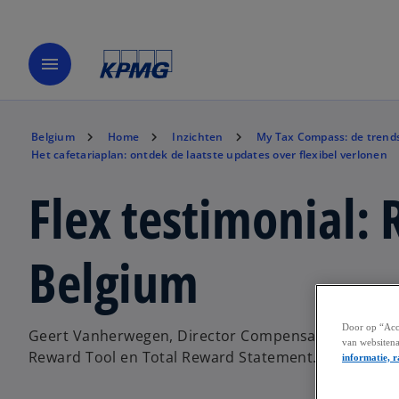
menu
Belgium
Home
Inzichten
My Tax Compass: de trends
Het cafetariaplan: ontdek de laatste updates over flexibel verlonen
Flex testimonial:
Belgium
Door op “Acce
Geert Vanherwegen, Director Compensation & Benef
van websitena
Reward Tool en Total Reward Statement.
informatie, r