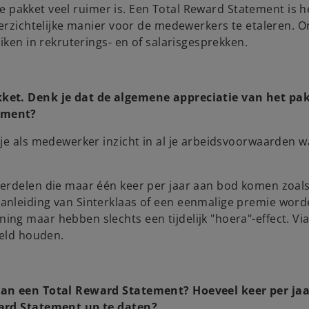
ale pakket veel ruimer is. Een Total Reward Statement is h
verzichtelijke manier voor de medewerkers te etaleren. 
iken in rekruterings- en of salarisgesprekken.
kket. Denk je dat de algemene appreciatie van het pa
ement?
 je als medewerker inzicht in al je arbeidsvoorwaarden 
derdelen die maar één keer per jaar aan bod komen zoal
anleiding van Sinterklaas of een eenmalige premie wor
g maar hebben slechts een tijdelijk "hoera"-effect. Via
eeld houden.
van een Total Reward Statement? Hoeveel keer per jaa
ward Statement up te daten?