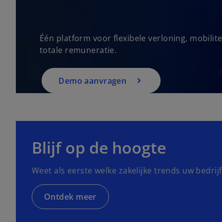
Één platform voor flexibele verloning, mobilitei
totale remuneratie.
Demo aanvragen
o
p
e
Blijf op de hoogte
n
s
Weet als eerste welke zakelijke trends uw bedrij
i
n
a
Ontdek meer
n
e