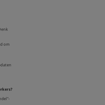
 Denk
end om
pdaten
erkers?
ndel"-