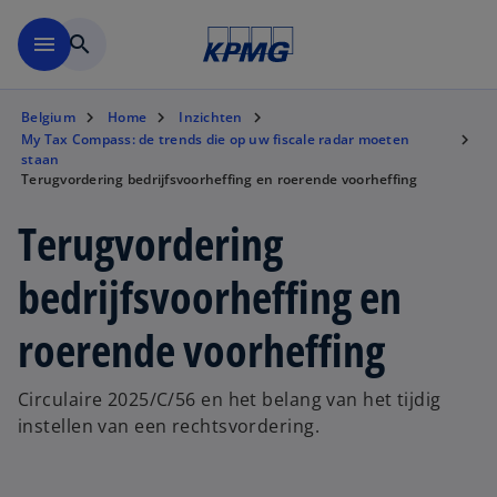
Naar hoofdinhoud gaan
menu
search
Belgium
Home
Inzichten
My Tax Compass: de trends die op uw fiscale radar moeten
staan
Terugvordering bedrijfsvoorheffing en roerende voorheffing
Terugvordering
bedrijfsvoorheffing en
roerende voorheffing
Circulaire 2025/C/56 en het belang van het tijdig
instellen van een rechtsvordering.