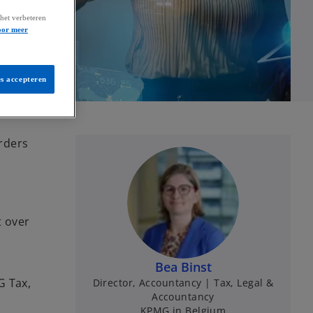
het verbeteren
oor meer
es accepteren
rders
t over
Bea Binst
G Tax,
Director, Accountancy | Tax, Legal &
Accountancy
KPMG in Belgium