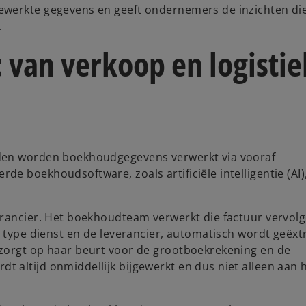
y
ewerkte gegevens en geeft ondernemers de inzichten di
.
van verkoop en logistie
V
i
uden worden boekhoudgegevens verwerkt via vooraf
 boekhoudsoftware, zoals artificiële intelligentie (AI),
d
erancier. Het boekhoudteam verwerkt die factuur vervol
t type dienst en de leverancier, automatisch wordt geëx
 zorgt op haar beurt voor de grootboekrekening en de
 altijd onmiddellijk bijgewerkt en dus niet alleen aan 
e