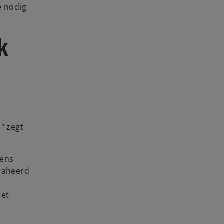
e nodig
k
" zegt
gens
traheerd
het