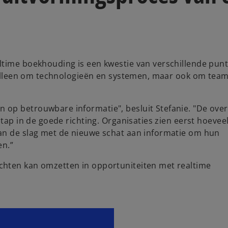
ltime boekhouding is een kwestie van verschillende pun
et alleen om technologieën en systemen, maar ook om tea
op betrouwbare informatie", besluit Stefanie. "De ove
stap in de goede richting. Organisaties zien eerst hoevee
an de slag met de nieuwe schat aan informatie om hun
en.”
chten kan omzetten in opportuniteiten met realtime