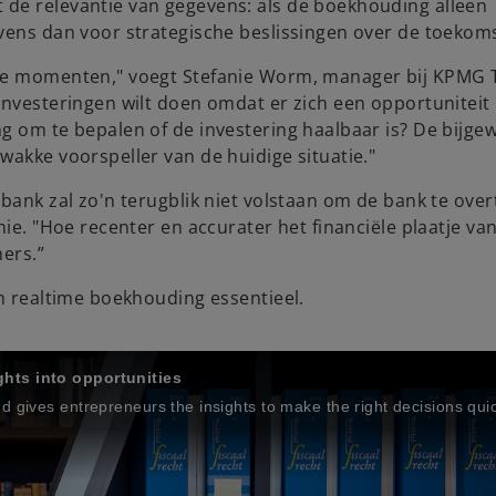
de relevantie van gegevens: als de boekhouding alleen
vens dan voor strategische beslissingen over de toekom
ale momenten," voegt Stefanie Worm, manager bij KPMG 
investeringen wilt doen omdat er zich een opportuniteit
g om te bepalen of de investering haalbaar is? De bijge
wakke voorspeller van de huidige situatie."
 bank zal zo'n terugblik niet volstaan om de bank te ove
nie. "Hoe recenter en accurater het financiële plaatje va
ners.”
en realtime boekhouding essentieel.
ghts into opportunities
 gives entrepreneurs the insights to make the right decisions quic