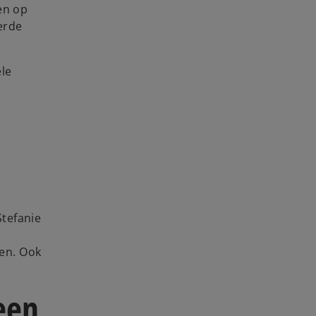
en op
erde
ele
Stefanie
ten. Ook
een