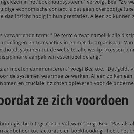
g ingelezen in het boekhoudsysteem," vervolgt Bea. "Zo w
uidige economische context is dat geen overbodige luxe
o
dag inzicht nodig in hun prestaties. Alleen zo kunnen 
ns verwarrende term: " De term omvat namelijk alle disci
 handelingen en transacties in en met de organisatie. Va
 boekhoudsystemen tot de website: alle werkprocessen bi
isciplinaire aanpak van essentieel belang."
 elkaar moeten communiceren," voegt Bea toe. "Dat geldt 
voor de systemen waarmee ze werken. Alleen zo kan een
nomen en cruciale inzichten opleveren voor de onderne
ordat ze zich voordoen
nologische integratie en software", zegt Bea. "Pas als al
aadbeheer tot facturatie en boekhouding - heeft het be