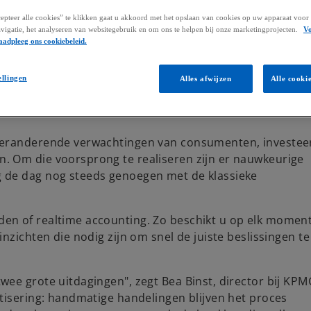
pteer alle cookies” te klikken gaat u akkoord met het opslaan van cookies op uw apparaat voor 
vigatie, het analyseren van websitegebruik en om ons te helpen bij onze marketingprojecten.
V
aadpleeg ons cookiebeleid.
ellingen
Alles afwijzen
Alle cooki
 veranderende verwachtingen van consumenten, investee
. Om die voorsprong te realiseren zijn er nauwkeurige
 de dag nog steeds genoegen met de klassieke
en of realtime accounting. Zo beschikt u op elk momen
nzichten die nodig zijn om snel de juiste beslissingen te
ee grote uitdagingen", zegt Bea Binst, director bij KPM
tisering: handmatige handelingen blijven het proces