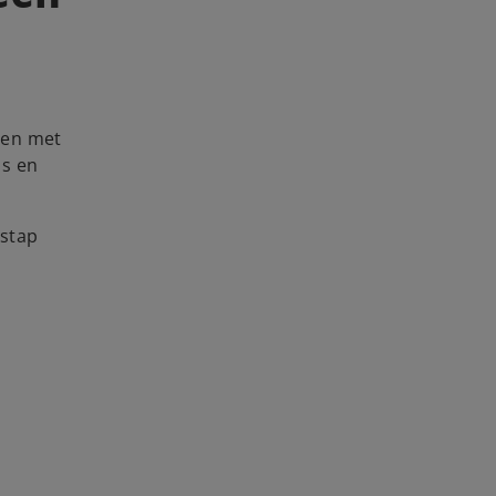
ten met
ms en
rstap
l