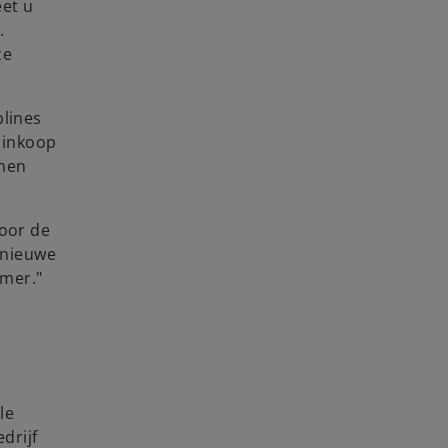
eet u
.
ze
plines
n inkoop
nnen
voor de
 nieuwe
mer."
le
drijf