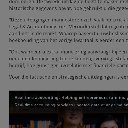
domineren. De tweede uitdaging heeft te maken met 
historische gegevens bevat, hoe gebruikt u die gege
"Deze uitdagingen manifesteren zich vaak op cruci
Legal & Accountancy toe. "Veronderstel dat u grote 
aandient in de markt. Waarop baseert u uw beslissin
boekhouding van het vorige kwartaal is eerder een z
"Ook wanneer u extra financiering aanvraagt bij een
om u een financiering toe te kennen," vervolgt Stefa
bedrijf, hoe gunstiger uw relatie met financiële part
Voor die tactische en strategische uitdagingen is e
Real-time accounting: Helping entrepreneurs turn insi
Real-time accounting provides updated data at any time and