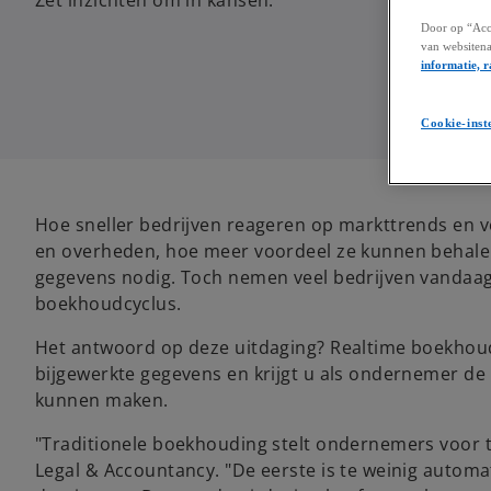
Zet inzichten om in kansen.
Door op “Acce
van websitena
informatie, r
Cookie-inst
Hoe sneller bedrijven reageren op markttrends en
en overheden, hoe meer voordeel ze kunnen behalen
gegevens nodig. Toch nemen veel bedrijven vandaag
boekhoudcyclus.
Het antwoord op deze uitdaging? Realtime boekhoud
bijgewerkte gegevens en krijgt u als ondernemer de i
kunnen maken.
"Traditionele boekhouding stelt ondernemers voor tw
Legal & Accountancy. "De eerste is te weinig automa