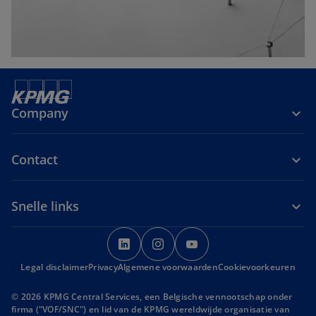
Company
Contact
Snelle links
o
o
o
p
p
p
Legal disclaimer
Privacy
Algemene voorwaarden
e
e
e
Cookievoorkeuren
n
n
n
© 2026 KPMG Central Services, een Belgische vennootschap onder
s
s
s
firma ("VOF/SNC") en lid van de KPMG wereldwijde organisatie van