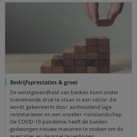
s
i
n
a
n
e
w
t
a
b
Bedrijfsprestaties & groei
De winstgevendheid van banken komt onder
toenemende druk te staan in een sector die
wordt gekenmerkt door aanhoudend lage
rentetarieven en een onzeker risicolandschap.
De COVID-19-pandemie heeft de banken
gedwongen nieuwe manieren te zoeken om de
prestaties en de groei te verhogen.