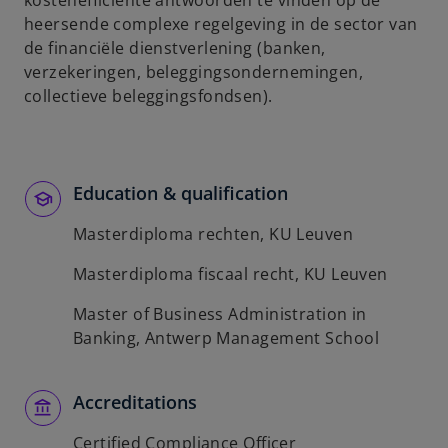
kostenefficiënte antwoorden te vinden op de
b
heersende complexe regelgeving in de sector van
de financiële dienstverlening (banken,
verzekeringen, beleggingsondernemingen,
collectieve beleggingsfondsen).
Education & qualification
Masterdiploma rechten, KU Leuven
Masterdiploma fiscaal recht, KU Leuven
Master of Business Administration in
Banking, Antwerp Management School
Accreditations
Certified Compliance Officer