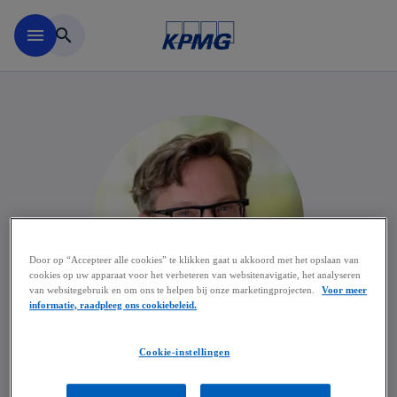
Naar hoofdinhoud gaan
menu
search
Door op “Accepteer alle cookies” te klikken gaat u akkoord met het opslaan van
cookies op uw apparaat voor het verbeteren van websitenavigatie, het analyseren
van websitegebruik en om ons te helpen bij onze marketingprojecten.
Voor meer
informatie, raadpleeg ons cookiebeleid.
Cookie-instellingen
Filip Weynants