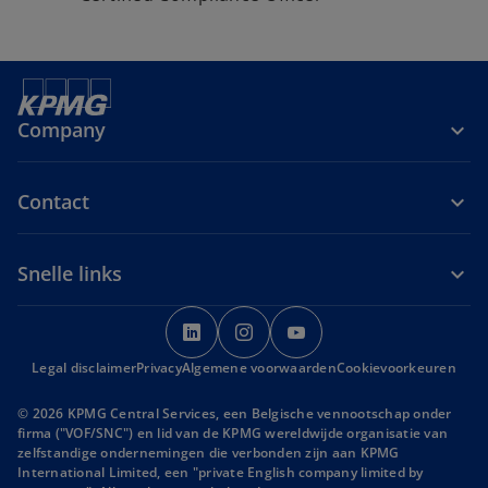
Company
Contact
Snelle links
o
o
o
p
p
p
Legal disclaimer
Privacy
Algemene voorwaarden
e
e
e
Cookievoorkeuren
n
n
n
© 2026 KPMG Central Services, een Belgische vennootschap onder
s
s
s
firma ("VOF/SNC") en lid van de KPMG wereldwijde organisatie van
i
i
i
zelfstandige ondernemingen die verbonden zijn aan KPMG
International Limited, een "private English company limited by
n
n
n