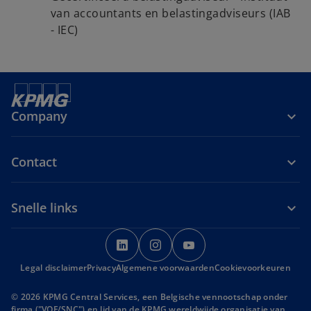
van accountants en belastingadviseurs (IAB
- IEC)
Company
Contact
Snelle links
o
o
o
p
p
p
Legal disclaimer
Privacy
Algemene voorwaarden
e
e
e
Cookievoorkeuren
n
n
n
© 2026 KPMG Central Services, een Belgische vennootschap onder
s
s
s
firma ("VOF/SNC") en lid van de KPMG wereldwijde organisatie van