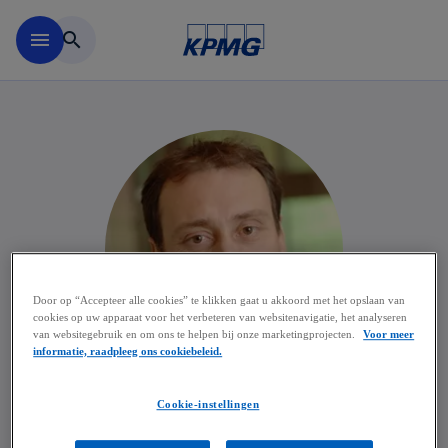
Naar hoofdinhoud gaan
menu
search
Door op “Accepteer alle cookies” te klikken gaat u akkoord met het opslaan van
cookies op uw apparaat voor het verbeteren van websitenavigatie, het analyseren
van websitegebruik en om ons te helpen bij onze marketingprojecten.
Voor meer
informatie, raadpleeg ons cookiebeleid.
Cookie-instellingen
Eric Warson