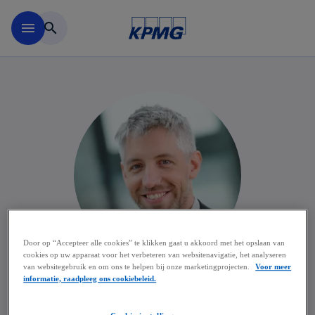
Naar hoofdinhoud gaan
menu
search
Door op “Accepteer alle cookies” te klikken gaat u akkoord met het opslaan van
cookies op uw apparaat voor het verbeteren van websitenavigatie, het analyseren
van websitegebruik en om ons te helpen bij onze marketingprojecten.
Voor meer
informatie, raadpleeg ons cookiebeleid.
Peter Van den Spiegel