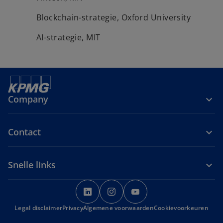
Blockchain-strategie, Oxford University
AI-strategie, MIT
Company
Contact
Snelle links
o
o
o
p
p
p
Legal disclaimer
Privacy
Algemene voorwaarden
e
e
e
Cookievoorkeuren
n
n
n