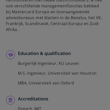
harmoniseren met lokale toezichthouders. Ik heb
b
ook verschillende managementfuncties bekleed
bij Mastercard Europe en toonaangevende
adviesbureaus met klanten in de Benelux, het VK,
Frankrijk, Scandinavië, Centraal-Europa en Zuid-
Afrika.
Education & qualification
Burgerlijk Ingenieur, KU Leuven
M.S. Ingenieur, Universiteit van Houston
MBA, Universiteit van Oxford
Accreditations
Fintech, MIT