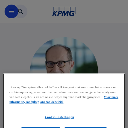
Naar hoofdinhoud gaan
menu
search
Door op “Accepteer alle cookies” te klikken gaat u akkoord met het opslaan van
cookies op uw apparaat voor het verbeteren van websitenavigatie, het analyseren
van websitegebruik en om ons te helpen bij onze marketingprojecten.
Voor meer
informatie, raadpleeg ons cookiebeleid.
Dave Remue
Cookie-instellingen