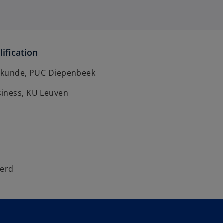
ification
fskunde, PUC Diepenbeek
iness, KU Leuven
eerd