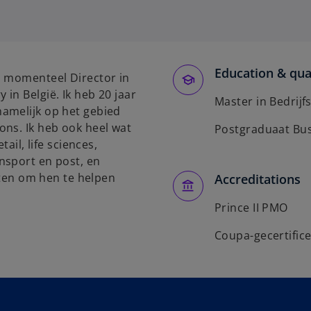
o
p
e
n
s
Education & qual
n momenteel Director in
i
in België. Ik heb 20 jaar
n
Master in Bedrij
amelijk op het gebied
a
ons. Ik heb ook heel wat
Postgraduaat Bus
n
ail, life sciences,
e
nsport en post, en
w
anten om hen te helpen
Accreditations
t
a
Prince II PMO
b
Coupa-gecertific