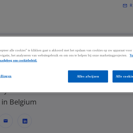
Naar hoofdinhoud gaan
R
mail_outline
pteer alle cookies” te klikken gaat u akkoord met het opslaan van cookies op uw apparaat voor 
 Joos
vigatie, het analyseren van websitegebruik en om ons te helpen bij onze marketingprojecten.
V
aadpleeg ons cookiebeleid.
ellingen
Alles afwijzen
Alle cooki
ive Director, Business Consulting |
ory
in Belgium
mail