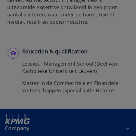
center. Als Key Account Manager heb ik
b
uitgebreide expertise ontwikkeld in een groot
aantal sectoren, waaronder de bank-, textiel-,
media-, retail- en papierindustrie.
Education & qualification
Lessius - Management School (Deel van
Katholieke Universiteit Leuven)
Master in de Commerciële en Financiële
Wetenschappen (Specialisatie Finance)
Company