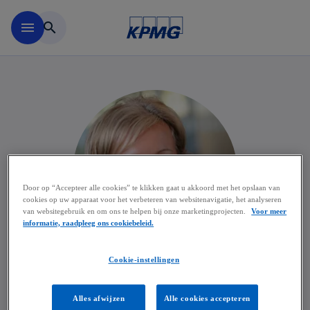
Naar hoofdinhoud gaan
menu
search
Door op “Accepteer alle cookies” te klikken gaat u akkoord met het opslaan van
cookies op uw apparaat voor het verbeteren van websitenavigatie, het analyseren
van websitegebruik en om ons te helpen bij onze marketingprojecten.
Voor meer
informatie, raadpleeg ons cookiebeleid.
Cookie-instellingen
Caroline Heynderickx
Alles afwijzen
Alle cookies accepteren