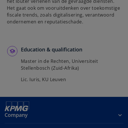
t
het louter verlenen van de gevraagde diensten.
a
Het gaat ook om vooruitdenken over toekomstige
b
fiscale trends, zoals digitalisering, verantwoord
ondernemen en reputatieschade.
Education & qualification
Master in de Rechten, Universiteit
Stellenbosch (Zuid-Afrika)
Lic. Iuris, KU Leuven
Company