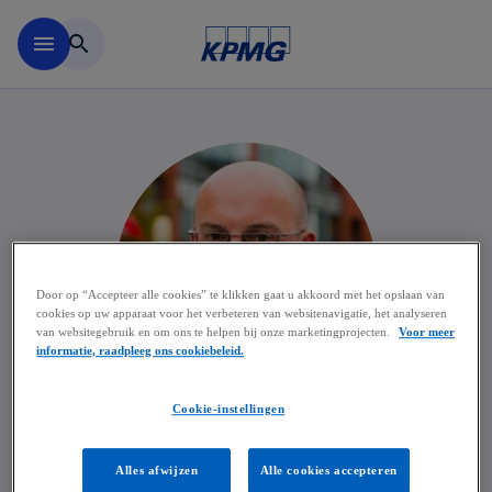
Naar hoofdinhoud gaan
menu
search
Door op “Accepteer alle cookies” te klikken gaat u akkoord met het opslaan van
cookies op uw apparaat voor het verbeteren van websitenavigatie, het analyseren
van websitegebruik en om ons te helpen bij onze marketingprojecten.
Voor meer
informatie, raadpleeg ons cookiebeleid.
Cookie-instellingen
Jeroen Gobbin
Alles afwijzen
Alle cookies accepteren