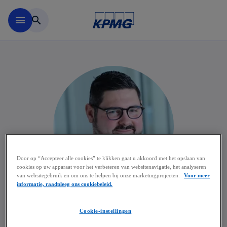
Naar hoofdinhoud gaan
menu
search
Door op “Accepteer alle cookies” te klikken gaat u akkoord met het opslaan van
cookies op uw apparaat voor het verbeteren van websitenavigatie, het analyseren
van websitegebruik en om ons te helpen bij onze marketingprojecten.
Voor meer
informatie, raadpleeg ons cookiebeleid.
Thomas De Backer
Cookie-instellingen