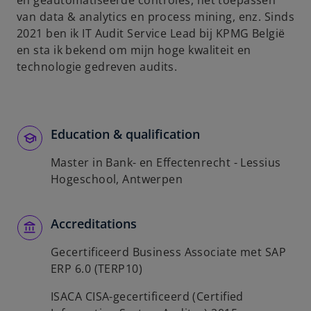
en geautomatiseerde controles, het toepassen
b
van data & analytics en process mining, enz. Sinds
2021 ben ik IT Audit Service Lead bij KPMG België
en sta ik bekend om mijn hoge kwaliteit en
technologie gedreven audits.
Education & qualification
Master in Bank- en Effectenrecht - Lessius
Hogeschool, Antwerpen
Accreditations
Gecertificeerd Business Associate met SAP
ERP 6.0 (TERP10)
ISACA CISA-gecertificeerd (Certified