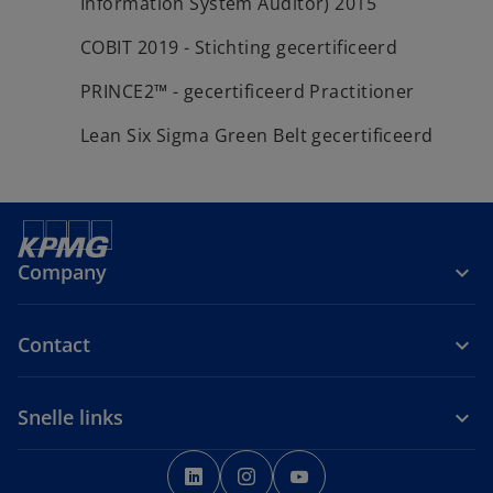
Information System Auditor) 2015
COBIT 2019 - Stichting gecertificeerd
PRINCE2™ - gecertificeerd Practitioner
Lean Six Sigma Green Belt gecertificeerd
Company
Contact
Snelle links
o
o
o
p
p
p