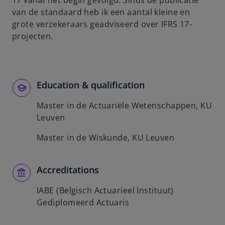
17 vanaf het begin gevolgd. Sinds de publicatie
b
van de standaard heb ik een aantal kleine en
grote verzekeraars geadviseerd over IFRS 17-
projecten.
Education & qualification
Master in de Actuariële Wetenschappen, KU
Leuven
Master in de Wiskunde, KU Leuven
Accreditations
IABE (Belgisch Actuarieel Instituut)
Gediplomeerd Actuaris