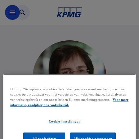
Naar hoofdinhoud gaan
menu
search
Door op “Accepteer alle cookies” te klikken gaat u akkoord met het opslaan van
cookies op uw apparaat voor het verbeteren van websitenavigatie, het analyseren
van websitegebruik en om ons te helpen bij onze marketingprojecten.
Voor meer
informatie, raadpleeg ons cookiebeleid.
Cookie-instellingen
Ann Duchêne
Alles afwijzen
Alle cookies accepteren