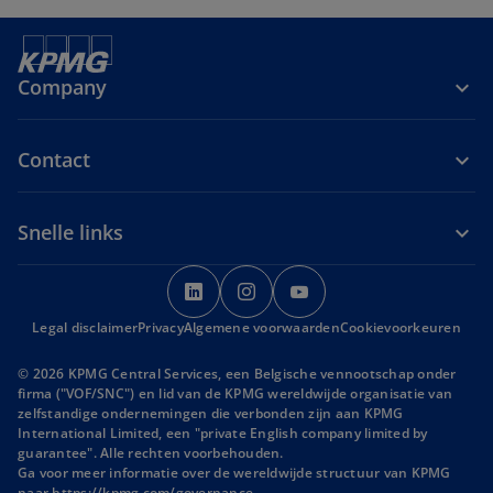
Company
Contact
Snelle links
o
o
o
p
p
p
Legal disclaimer
Privacy
Algemene voorwaarden
e
e
e
Cookievoorkeuren
n
n
n
© 2026 KPMG Central Services, een Belgische vennootschap onder
s
s
s
firma ("VOF/SNC") en lid van de KPMG wereldwijde organisatie van
i
i
i
zelfstandige ondernemingen die verbonden zijn aan KPMG
International Limited, een "private English company limited by
n
n
n
guarantee". Alle rechten voorbehouden.
a
a
a
Ga voor meer informatie over de wereldwijde structuur van KPMG
n
n
n
naar
https://kpmg.com/governance
.