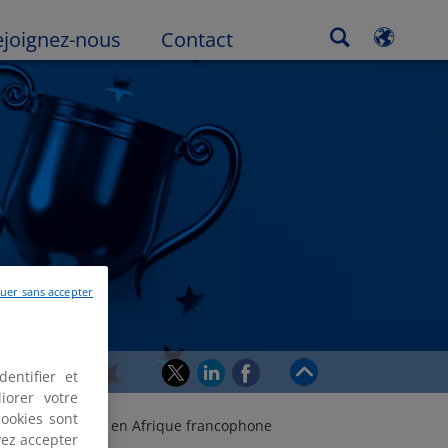
ejoignez-nous
Contact
uer sans accepter
Return to top
entifier et
iorer votre
cookies sont
les plus influents en Afrique francophone
vez accepter