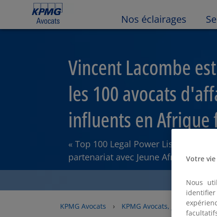
Nos éclairages
Se
Vincent Lacombe est
les 100 avocats d'aff
influents en Afrique
« Top 100 Legal Power List » établi p
partenariat avec Jeune Afrique
Votre vie
Nous uti
identifi
expérienc
KPMG Avocats
›
KPMG Avocats, jour après jou
facultati