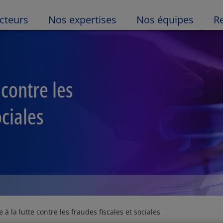
cteurs
Nos expertises
Nos équipes
R
e contre les
ociales
ve à la lutte contre les fraudes fiscales et sociales