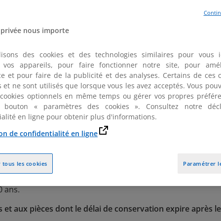
Contin
 privée nous importe
ciel ce jour, 26 juin 2026, faisant suite à la décision du 18 ju
ensure de ses mesures de nature fiscale.
lisons des cookies et des technologies similaires pour vous id
er vos appareils, pour faire fonctionner notre site, pour amél
 entreront en vigueur au lendemain de la publication de la pr
e et pour faire de la publicité et des analyses. Certains de ces 
fs et ne sont utilisés que lorsque vous les avez acceptés. Vous pou
en matière fiscale entrant en vigueur :
 cookies optionnels en même temps ou gérer vos propres préfére
 bouton « paramètres des cookies ». Consultez notre décl
ialité en ligne pour obtenir plus d'informations.
I DE CONSERVATION DES DOCUME
on de confidentialité en ligne
ON, D'ENQUÊTE ET DE CONTRÔLE 
 tous les cookies
Paramétrer l
res, documents ou pièces sur lesquels peuvent s'exercer les
0 ans.
et aux pièces dont le délai de conservation expire après le