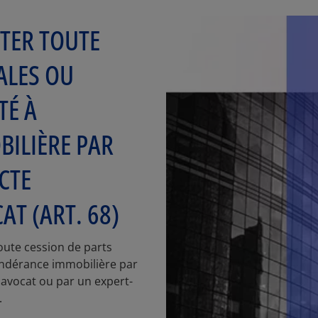
TER TOUTE
ALES OU
TÉ À
ILIÈRE PAR
CTE
T (ART. 68)
toute cession de parts
ondérance immobilière par
 avocat ou par un expert-
.