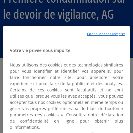
le devoir de vigilance, AG
2026 & IA
Continuer sans accepter
🎧 Défi Gouvernance | Radio KPMG
Votre vie privée nous importe
Nous utilisons des cookies et des technologies similaires
Article Posted date
21 avril 2026
pour vous identifier et identifier vos appareils, pour
faire fonctionner notre site, pour améliorer votre
expérience et pour faire de la publicité et des analyses.
Au programme de cette Matinale :
Certains de ces cookies sont facultatifs et ne sont
utilisés que lorsque vous les avez acceptés. Vous pouvez
La saison 2026 des Assemblées générales
accepter tous nos cookies optionnels en même temps ou
Première condamnation en dommages & intérêts
gérer vos propres préférences par le biais du bouton «
en application de la loi sur le Devoir de vigilance
paramètres des cookies ». Consultez notre déclaration
de confidentialité en ligne pour obtenir plus
L’intelligence artificielle et la gouvernance
d'informations.