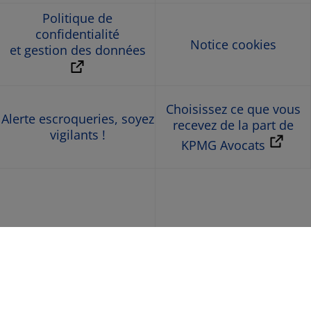
Politique de
confidentialité
Notice cookies
et gestion des données
Choisissez ce que vous
Alerte escroqueries, soyez
recevez de la part de
vigilants !
KPMG Avocats
© 2026 KPMG Avocats, société d’avocats de droit français,
membre de l’organisation mondiale KPMG constituée de
cabinets indépendants affiliés à KPMG International