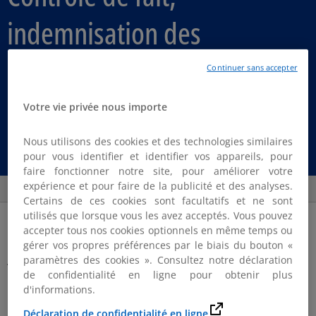
indemnisation des
investisseurs pour fausse
Continuer sans accepter
information du marché
Votre vie privée nous importe
Nous utilisons des cookies et des technologies similaires
🎧 Défi Gouvernance | Radio KPMG
pour vous identifier et identifier vos appareils, pour
faire fonctionner notre site, pour améliorer votre
Parta
expérience et pour faire de la publicité et des analyses.
Certains de ces cookies sont facultatifs et ne sont
utilisés que lorsque vous les avez acceptés. Vous pouvez
Article Posted date
19 décembre 2025
accepter tous nos cookies optionnels en même temps ou
gérer vos propres préférences par le biais du bouton «
Au programme de cette édition :
paramètres des cookies ». Consultez notre déclaration
de confidentialité en ligne pour obtenir plus
La notion de contrôle de fait d’une société
d'informations.
L’indemnisation des investisseurs pour fausse
Déclaration de confidentialité en ligne