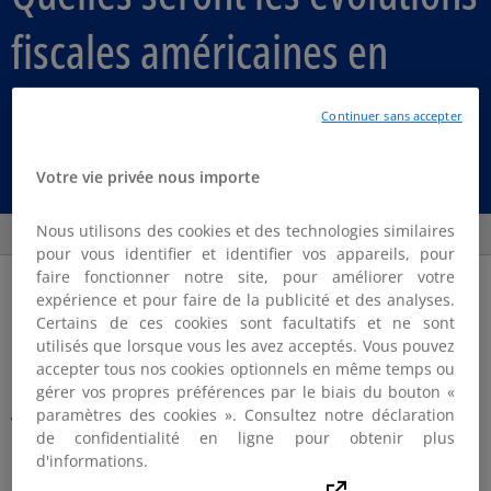
fiscales américaines en
2025 ?
Continuer sans accepter
🎧 Les Fiscales | Radio KPMG
Votre vie privée nous importe
Parta
Nous utilisons des cookies et des technologies similaires
pour vous identifier et identifier vos appareils, pour
faire fonctionner notre site, pour améliorer votre
Article Posted date
16 décembre 2024
expérience et pour faire de la publicité et des analyses.
Certains de ces cookies sont facultatifs et ne sont
Le 5 novembre 2024,
Donald Trump
était largement
utilisés que lorsque vous les avez acceptés. Vous pouvez
accepter tous nos cookies optionnels en même temps ou
réélu à la Présidence des Etats-Unis.
gérer vos propres préférences par le biais du bouton «
Aujourd'hui, dans cette édition spéciale USA, Radio
paramètres des cookies ». Consultez notre déclaration
de confidentialité en ligne pour obtenir plus
KPMG vous propose d'esquisser les évolutions
d'informations.
législatives et administratives susceptibles d'intervenir