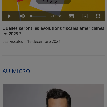
Play
Remaining
-
13:36
Loaded
:
Play
Mute
Subtitles
Picture-
Fulls
1.22%
in-
Picture
Video
Time
Quelles seront les évolutions fiscales américaines
en 2025 ?
Les Fiscales | 16 décembre 2024
AU MICRO