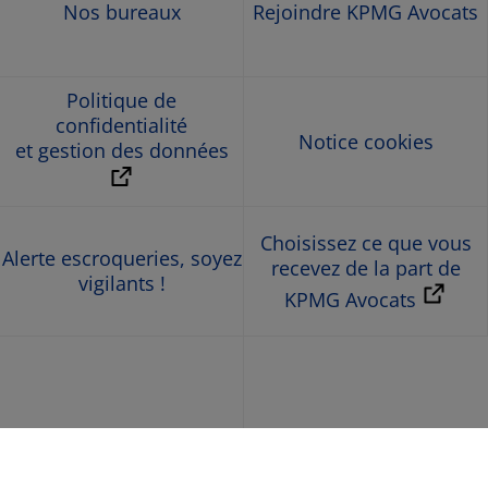
Nos bureaux
Rejoindre KPMG Avocats
Politique de
confidentialité
Notice cookies
et gestion des données
Choisissez ce que vous
Alerte escroqueries, soyez
recevez de la part de
vigilants !
KPMG Avocats