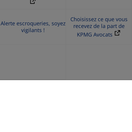
Choisissez ce que vous
Alerte escroqueries, soyez
recevez de la part de
vigilants !
KPMG Avocats
© 2026 KPMG Avocats, société d’avocats de droit français,
membre de l’organisation mondiale KPMG constituée de
cabinets indépendants affiliés à KPMG International
Limited, une société de droit anglais (« private company
limited by guarantee »). Tous droits réservés. Le nom et le
logo KPMG ainsi que le nom KPMG Avocats sont des
marques utilisées sous licence par les cabinets