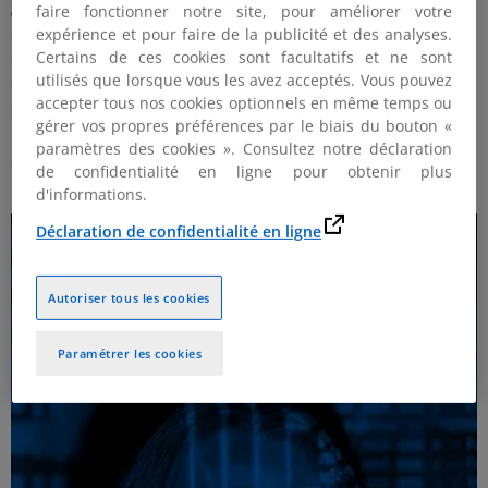
groupes pourront prévoir la création d’entités
faire fonctionner notre site, pour améliorer votre
complémentaires dans le logiciel de consolidation pour
expérience et pour faire de la publicité et des analyses.
opérer cette collecte au titre d’entités non suivies
Certains de ces cookies sont facultatifs et ne sont
utilisés que lorsque vous les avez acceptés. Vous pouvez
distinctement pour la préparation des comptes
accepter tous nos cookies optionnels en même temps ou
consolidés (entités qui seront exclusivement utilisées
gérer vos propres préférences par le biais du bouton «
pour la remontée des données permettant la
paramètres des cookies ». Consultez notre déclaration
détermination des agrégats GloBE).
de confidentialité en ligne pour obtenir plus
d'informations.
Déclaration de confidentialité en ligne
Autoriser tous les cookies
Paramétrer les cookies