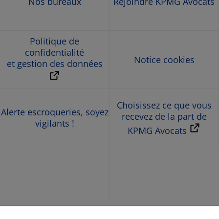
Nos bureaux
Rejoindre KPMG Avocats
Politique de
confidentialité
Notice cookies
et gestion des données
Choisissez ce que vous
Alerte escroqueries, soyez
recevez de la part de
vigilants !
KPMG Avocats