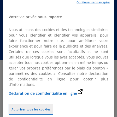
Continuer sans accepter
travail à distance dans la
Votre vie privée nous importe
nouvelle réalité
Nous utilisons des cookies et des technologies similaires
pour vous identifier et identifier vos appareils, pour
faire fonctionner notre site, pour améliorer votre
Une réflexion sur les orientations de l'OECD en
expérience et pour faire de la publicité et des analyses.
matière de fiscalité transfrontalière
Certains de ces cookies sont facultatifs et ne sont
utilisés que lorsque vous les avez acceptés. Vous pouvez
accepter tous nos cookies optionnels en même temps ou
gérer vos propres préférences par le biais du bouton «
Article Posted date
24 juin 2021
paramètres des cookies ». Consultez notre déclaration
de confidentialité en ligne pour obtenir plus
La situation actuelle perturbant considérablement les
d'informations.
voyages internationaux et les opérations commerciales,
Déclaration de confidentialité en ligne
les entreprises commencent aujourd'hui à envisager un
modèle de « travail depuis n'importe où ».
Autoriser tous les cookies
Cela réduit le nombre de déménagements et donne la