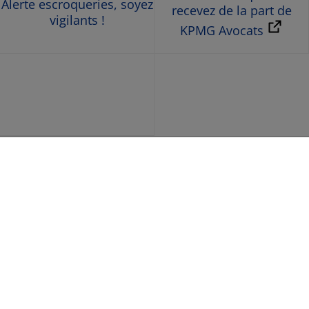
Alerte escroqueries, soyez
recevez de la part de
vigilants !
KPMG Avocats
© 2026 KPMG Avocats, société d’avocats de droit français,
membre de l’organisation mondiale KPMG constituée de
cabinets indépendants affiliés à KPMG International
Limited, une société de droit anglais (« private company
limited by guarantee »). Tous droits réservés. Le nom et le
logo KPMG ainsi que le nom KPMG Avocats sont des
marques utilisées sous licence par les cabinets
indépendants membres de l’organisation mondiale
KPMG. Pour en savoir plus sur la structure de
l’organisation mondiale KPMG, rendez-vous sur la page
https://kpmg.com/xx/en/home/misc/governance.html
(en