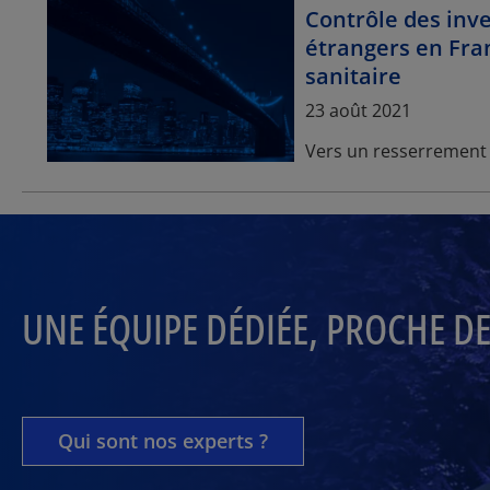
Contrôle des inv
étrangers en Fran
sanitaire
Article Posted date
23 août 2021
Vers un resserrement 
UNE ÉQUIPE DÉDIÉE, PROCHE D
Qui sont nos experts ?