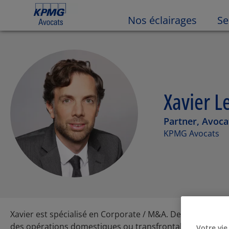
Nos éclairages
Se
Xavier L
Partner, Avoca
KPMG Avocats
Xavier est spécialisé en Corporate / M&A. Depuis presque
des opérations domestiques ou transfrontalières. Xavier
Votre vie