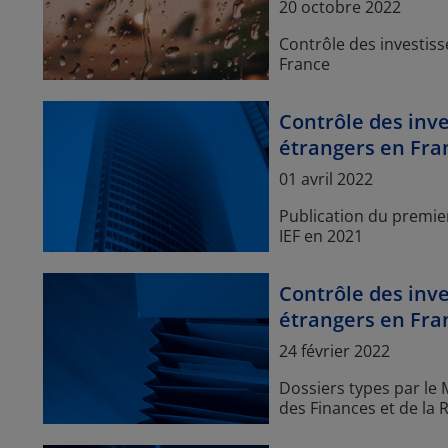
Article Posted date
20 octobre 2022
Contrôle des investis
France
Contrôle des inv
étrangers en Fra
Article Posted date
01 avril 2022
Publication du premier
IEF en 2021
Contrôle des inv
étrangers en Fra
Article Posted date
24 février 2022
Dossiers types par le 
des Finances et de la 