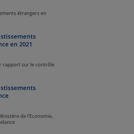
sements étrangers en
estissements
nce en 2021
 rapport sur le contrôle
estissements
nce
Ministère de l’Economie,
Relance