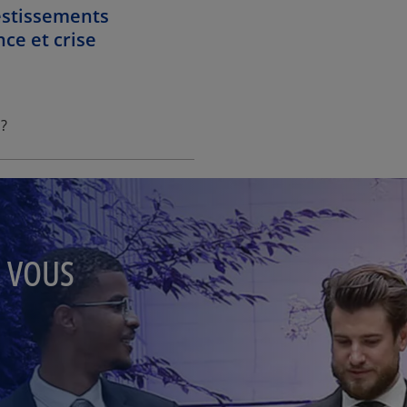
estissements
ce et crise
?
E VOUS