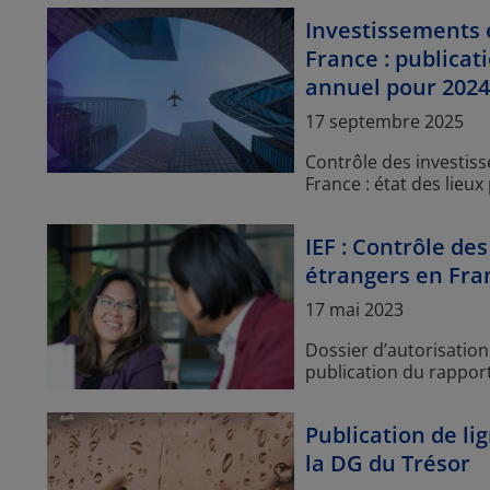
Investissements 
France : publicat
annuel pour 2024
Article Posted date
17 septembre 2025
Contrôle des investis
France : état des lieu
IEF : Contrôle de
étrangers en Fra
Article Posted date
17 mai 2023
Dossier d’autorisation
publication du rappor
Publication de li
la DG du Trésor