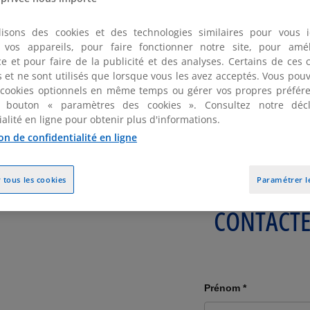
affaires lui permettent également d’accompagner ses client
lisons des cookies et des technologies similaires pour vous id
er vos appareils, pour faire fonctionner notre site, pour amél
e et pour faire de la publicité et des analyses. Certains de ces 
pendant plus de 4 ans, Xavier conseille une clientèle asiatiq
fs et ne sont utilisés que lorsque vous les avez acceptés. Vous pou
 particulière en matière de contrôle des investissements 
 cookies optionnels en même temps ou gérer vos propres préfére
 bouton « paramètres des cookies ». Consultez notre décl
ialité en ligne pour obtenir plus d'informations.
ier anime régulièrement des séminaires et rédige des article
on de confidentialité en ligne
rs du Cabinet.
 tous les cookies
Paramétrer l
CONTACT