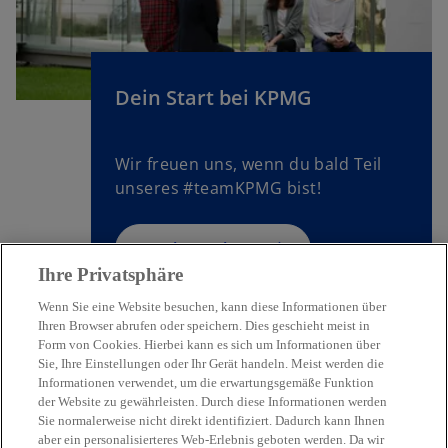
n
e
e
e
u
n
r
e
R
n
n
e
Dein Start bei KPMG
e
R
g
u
e
i
e
g
s
Wir freuen uns, wenn du bald Teil
n
i
t
unseres #teamKPMG bist!
R
s
e
e
t
r
g
Jetzt bewerben
e
k
is
Ihre Privatsphäre
r
a
t
k
r
Wenn Sie eine Website besuchen, kann diese Informationen über
e
a
t
Ihren Browser abrufen oder speichern. Dies geschieht meist in
r
Form von Cookies. Hierbei kann es sich um Informationen über
r
e
Sie, Ihre Einstellungen oder Ihr Gerät handeln. Meist werden die
Kontakt
k
t
g
Informationen verwendet, um die erwartungsgemäße Funktion
a
e
e
der Website zu gewährleisten. Durch diese Informationen werden
r
g
Sie normalerweise nicht direkt identifiziert. Dadurch kann Ihnen
ö
Aktuelles
t
aber ein personalisierteres Web-Erlebnis geboten werden. Da wir
e