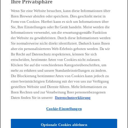
Ihre Privatsphäre
Wenn Sie eine Website besuchen, kann diese Informationen über
Ihren Browser abrufen oder speichern. Dies geschieht meist in
Form von Cookies. Hierbei kann es sich um Informationen über
Branchenexpertise, die den Unterschied
Sie, Ihre Einstellungen oder Ihr Gerät handeln. Meist werden die
macht
Informationen verwendet, um die erwartungsgemäße Funktion
der Website zu gewährleisten. Durch diese Informationen werden
Wir stehen Ihnen als Partner zur Seite und
Sie normalerweise nicht direkt identifiziert. Dadurch kann Ihnen
aber ein personalisierteres Web-Erlebnis geboten werden. Da wir
lösen gemeinsam die komplexen
Unsere Branchen im Überblick
Ihr Recht auf Datenschutz respektieren, können Sie sich
Anforderungen Ihrer Branche.
entscheiden, bestimmte Arten von Cookies nicht zulassen.
Klicken Sie auf die verschiedenen Kategorieüberschriften, um
mehr zu erfahren und unsere Standardeinstellungen zu ändern.
Die Blockierung bestimmter Arten von Cookies kann jedoch zu
einer beeinträchtigten Erfahrung mit der von uns zur Verfügung
gestellten Website und Dienste führen. Mehr Informationen zu
Ihren Rechten und zur Verarbeitung Ihrer personenbezogenen
Daten finden Sie in unserer
Datenschutzerklärung
Cookie-Einstellungen
Optionale Cookies ablehnen