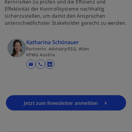
Kernrisiken zu prüfen und die Effizienz und
i
Effektivität der Kontrollsysteme nachhaltig
n
sicherzustellen, um damit den Ansprüchen
e
unterschiedlichster Stakeholder gerecht zu werden.
i
n
e
Katharina Schönauer
r
Partnerin, Advisory/ESG, Wien
n
KPMG Austria
e
mail
call
u
w
e
i
n
r
R
d
e
i
g
n
Jetzt zum Newsletter anmelden
is
e
t
i
e
n
r
e