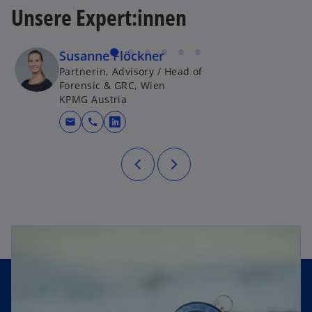
Unsere Expert:innen
Susanne Flöckner
Partnerin, Advisory / Head of
Forensic & GRC, Wien
KPMG Austria
mail
call
wird in einer neuen Registerkarte g