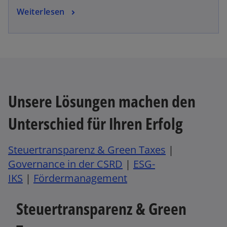
e
Weiterlesen
g
e
ö
f
f
n
e
Unsere Lösungen machen den
t
Unterschied für Ihren Erfolg
Steuertransparenz & Green Taxes
|
Governance in der CSRD
|
ESG-
IKS
|
Fördermanagement
Steuertransparenz & Green