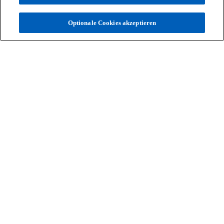
Treten Sie mit uns in Kontakt
Optionale Cookies akzeptieren
Unsere Expert:innen freuen sich,
von Ihnen zu hören.
Kontaktieren Sie uns
Kontakt
Aktuelles
Karriere