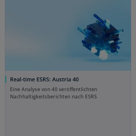
k
r
a
n
r
e
t
u
e
e
g
n
e
R
ö
e
ff
g
n
i
e
Real-time ESRS: Austria 40
s
t
t
Eine Analyse von 40 veröffentlichten
e
Nachhaltigkeitsberichten nach ESRS
r
k
a
r
t