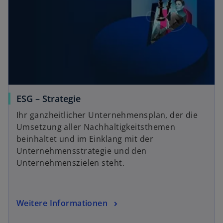
ö
ff
n
e
t
ESG – Strategie
Ihr ganzheitlicher Unternehmensplan, der die
Umsetzung aller Nachhaltigkeitsthemen
beinhaltet und im Einklang mit der
Unternehmensstrategie und den
Unternehmenszielen steht.
Weitere Informationen