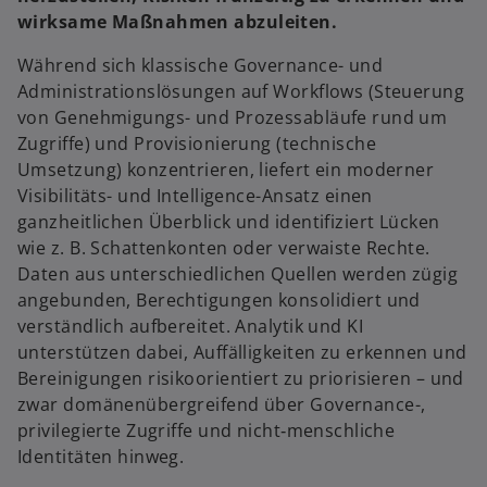
R
R
e
e
wirksame Maßnahmen abzuleiten.
g
g
i
i
s
s
Während sich klassische Governance- und
t
t
e
e
Administrationslösungen auf Workflows (Steuerung
r
r
k
k
von Genehmigungs- und Prozessabläufe rund um
a
a
r
r
Zugriffe) und Provisionierung (technische
t
t
e
e
Umsetzung) konzentrieren, liefert ein moderner
g
g
e
e
Visibilitäts- und Intelligence-Ansatz einen
ö
ö
f
f
ganzheitlichen Überblick und identifiziert Lücken
f
f
n
n
wie z. B. Schattenkonten oder verwaiste Rechte.
e
e
t
t
Daten aus unterschiedlichen Quellen werden zügig
angebunden, Berechtigungen konsolidiert und
verständlich aufbereitet. Analytik und KI
unterstützen dabei, Auffälligkeiten zu erkennen und
Bereinigungen risikoorientiert zu priorisieren – und
zwar domänenübergreifend über Governance-,
privilegierte Zugriffe und nicht‑menschliche
Identitäten hinweg.