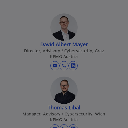
David Albert Mayer
Director, Advisory / Cybersecurity, Graz
KPMG Austria
mail
call
w
i
r
d
i
n
Thomas Libal
e
Manager, Advisory / Cybersecurity, Wien
i
KPMG Austria
n