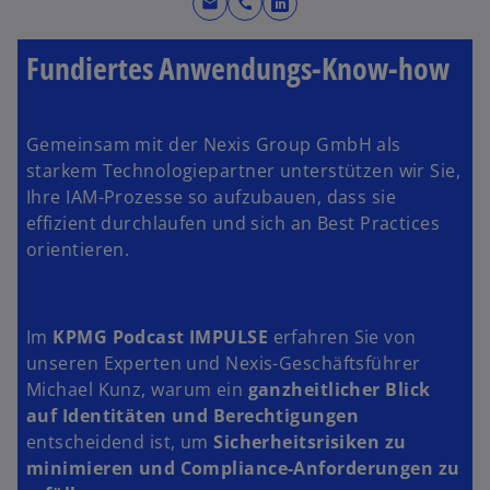
mail
call
e
w
r
i
Fundiertes Anwendungs-Know-how
n
r
e
d
u
i
e
Gemeinsam mit der Nexis Group GmbH als
n
n
starkem Technologiepartner unterstützen wir Sie,
e
R
Ihre IAM-Prozesse so aufzubauen, dass sie
i
e
effizient durchlaufen und sich an Best Practices
n
g
orientieren.
e
i
r
s
n
t
e
Im
KPMG Podcast IMPULSE
erfahren Sie von
e
u
unseren Experten und Nexis-Geschäftsführer
r
e
Michael Kunz,
warum ein
ganzheitlicher Blick
k
n
auf Identitäten und Berechtigungen
a
R
entscheidend ist, um
Sicherheitsrisiken zu
r
e
minimieren und Compliance-Anforderungen zu
t
g