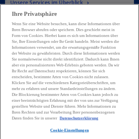
Unsere Services im Überblick
ö
Risiken erkennen, Chancen nutzen
ö
f
Ihre Privatsphäre
f
f
f
Wenn Sie eine Website besuchen, kann diese Informationen über
n
n
Ihren Browser abrufen oder speichern. Dies geschieht meist in
e
Form von Cookies. Hierbei kann es sich um Informationen über
e
t
Sie, Ihre Einstellungen oder Ihr Gerät handeln. Meist werden die
t
Informationen verwendet, um die erwartungsgemäße Funktion
der Website zu gewährleisten. Durch diese Informationen werden
Sie normalerweise nicht direkt identifiziert. Dadurch kann Ihnen
aber ein personalisierteres Web-Erlebnis geboten werden. Da wir
Ihr Recht auf Datenschutz respektieren, können Sie sich
entscheiden, bestimmte Arten von Cookies nicht zulassen.
Klicken Sie auf die verschiedenen Kategorieüberschriften, um
mehr zu erfahren und unsere Standardeinstellungen zu ändern.
Treten Sie mit uns in Kontakt
Die Blockierung bestimmter Arten von Cookies kann jedoch zu
einer beeinträchtigten Erfahrung mit der von uns zur Verfügung
gestellten Website und Dienste führen. Mehr Informationen zu
Ihren Rechten und zur Verarbeitung Ihrer personenbezogenen
Unsere Expert:innen freuen sich,
Daten finden Sie in unserer
Datenschutzerklärung
von Ihnen zu hören.
Cookie-Einstellungen