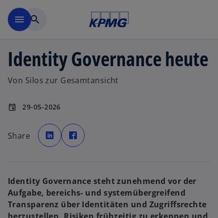
Zurück zur Inhaltsseite
menu
search
Identity Governance heute
Von Silos zur Gesamtansicht
29-05-2026
event
w
w
i
i
Share
r
r
d
d
i
i
n
n
e
e
i
i
n
n
e
e
Identity Governance steht zunehmend vor der
r
r
n
n
Aufgabe, bereichs- und systemübergreifend
e
e
u
u
Transparenz über Identitäten und Zugriffsrechte
e
e
n
n
herzustellen, Risiken frühzeitig zu erkennen und