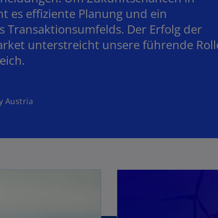
 es effiziente Planung und ein
s Transaktionsumfelds. Der Erfolg der
rket unterstreicht unsere führende Roll
eich.
y Austria