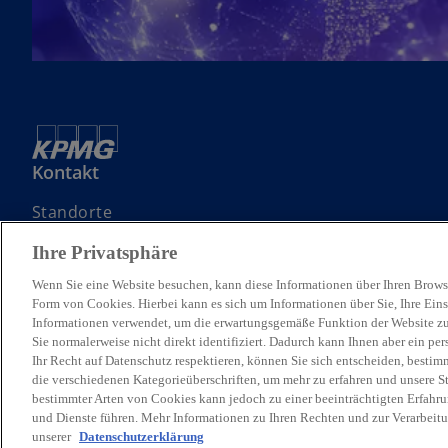
Kontakt
Standorte
Kontaktieren Sie uns
Ihre Privatsphäre
Angebotsanfrage (RfP) einreichen
Wenn Sie eine Website besuchen, kann diese Informationen über Ihren Browse
Form von Cookies. Hierbei kann es sich um Informationen über Sie, Ihre Eins
Informationen verwendet, um die erwartungsgemäße Funktion der Website zu
Sie normalerweise nicht direkt identifiziert. Dadurch kann Ihnen aber ein pe
Ihr Recht auf Datenschutz respektieren, können Sie sich entscheiden, bestim
© 2026 KPMG Austria GmbH Wirtschaftsprüfungs- und Steuerberatungs
die verschiedenen Kategorieüberschriften, um mehr zu erfahren und unsere S
Mitgliedsfirmen, die KPMG International Limited, einer private Engli
bestimmter Arten von Cookies kann jedoch zu einer beeinträchtigten Erfahru
Für weitere Informationen über unsere globale KPMG Unternehmens
und Dienste führen. Mehr Informationen zu Ihren Rechten und zur Verarbeit
unserer
Datenschutzerklärung