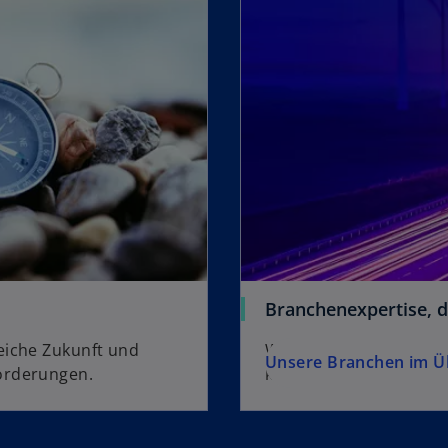
Branchenexpertise, 
eiche Zukunft und
Wir stehen Ihnen als P
Unsere Branchen im Ü
orderungen.
komplexen Anforderun