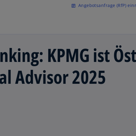
Zurück zur Inhaltsseite
Angebotsanfrage (RfP) ein
article
king: KPMG ist Öst
al Advisor 2025