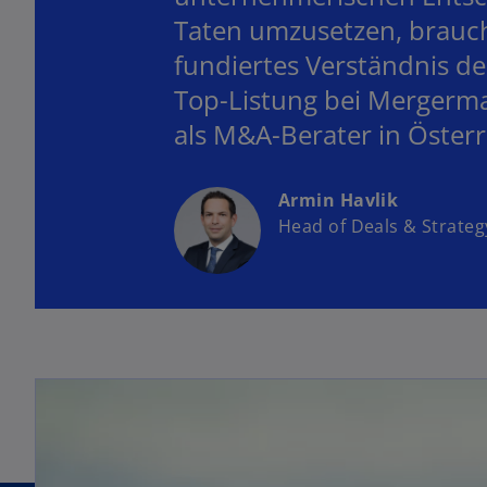
Taten umzusetzen, braucht
fundiertes Verständnis de
Top-Listung bei Mergerma
als M&A-Berater in Österr
Armin Havlik
Head of Deals & Strateg