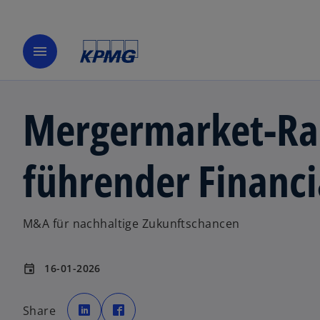
menu
Mergermarket-Ran
führender Financi
M&A für nachhaltige Zukunftschancen
16-01-2026
event
w
w
i
i
Share
r
r