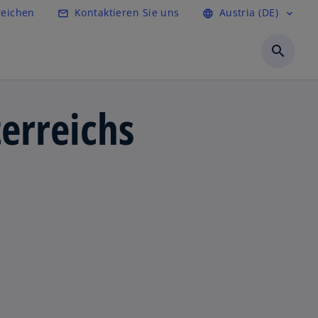
reichen
Kontaktieren Sie uns
Austria (DE)
mail_outline
language
expand_more
search
erreichs