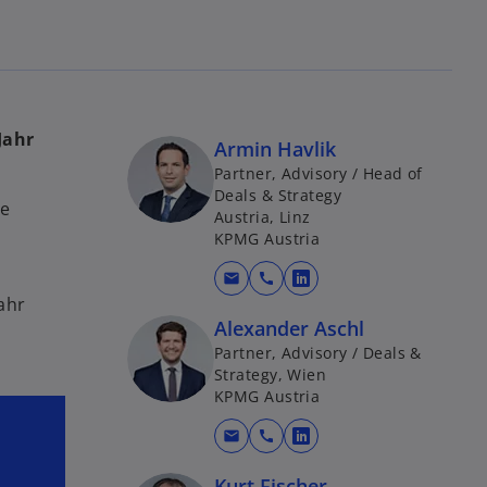
Jahr
Armin Havlik
Partner, Advisory / Head of
Deals & Strategy
ue
Austria, Linz
KPMG Austria
mail
call
w
ahr
i
Alexander Aschl
r
Partner, Advisory / Deals &
d
Strategy, Wien
i
KPMG Austria
n
mail
call
e
w
i
i
Kurt Fischer