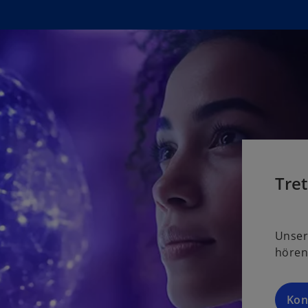
Tret
Unser
h
Kon