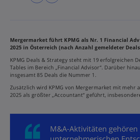
d
d
i
i
n
n
e
e
i
i
n
n
e
e
r
r
n
n
e
e
u
u
Mergermarket führt KPMG als Nr. 1 Financial Advi
e
e
n
n
2025 in Österreich (nach Anzahl gemeldeter Deals
R
R
e
e
g
g
KPMG Deals & Strategy steht mit 19 erfolgreichen D
i
i
s
s
Tables im Bereich „Financial Advisor“. Darüber hi
t
t
e
e
insgesamt 85 Deals die Nummer 1.
r
r
k
k
a
a
Zusätzlich wird KPMG von Mergermarket mit mehr als
r
r
t
t
2025 als größter „Accountant“ geführt, insbesonder
e
e
g
g
e
e
ö
ö
f
f
f
f
n
n
e
e
t
t
M&A-Aktivitäten gehören
unternehmerischen Entsc