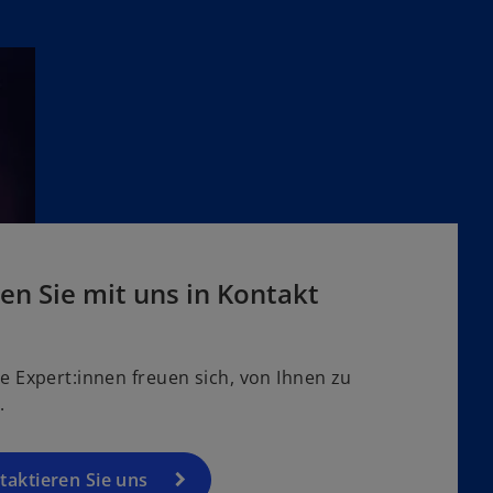
f
t
n
e
e
g
t
e
ö
f
f
n
e
t
en Sie mit uns in Kontakt
e Expert:innen freuen sich, von Ihnen zu
ören.
taktieren Sie uns