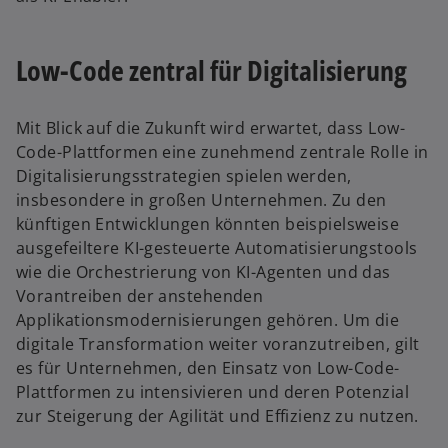
Low-Code zentral für Digitalisierung
w
ir
Mit Blick auf die Zukunft wird erwartet, dass Low-
d
Code-Plattformen eine zunehmend zentrale Rolle in
i
Digitalisierungsstrategien spielen werden,
n
insbesondere in großen Unternehmen. Zu den
e
künftigen Entwicklungen könnten beispielsweise
i
ausgefeiltere KI-gesteuerte Automatisierungstools
n
wie die Orchestrierung von KI-Agenten und das
e
Vorantreiben der anstehenden
r
Applikationsmodernisierungen gehören. Um die
n
digitale Transformation weiter voranzutreiben, gilt
e
es für Unternehmen, den Einsatz von Low-Code-
u
Plattformen zu intensivieren und deren Potenzial
e
zur Steigerung der Agilität und Effizienz zu nutzen.
n
R