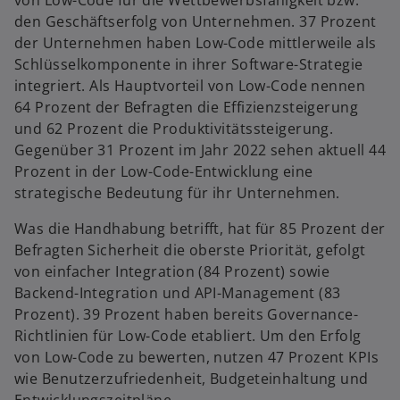
von Low-Code für die Wettbewerbsfähigkeit bzw.
g
den Geschäftserfolg von Unternehmen. 37 Prozent
i
der Unternehmen haben Low-Code mittlerweile als
s
Schlüsselkomponente in ihrer Software-Strategie
t
integriert. Als Hauptvorteil von Low-Code nennen
e
64 Prozent der Befragten die Effizienzsteigerung
r
und 62 Prozent die Produktivitätssteigerung.
k
Gegenüber 31 Prozent im Jahr 2022 sehen aktuell 44
a
Prozent in der Low-Code-Entwicklung eine
r
strategische Bedeutung für ihr Unternehmen.
t
e
Was die Handhabung betrifft, hat für 85 Prozent der
g
Befragten Sicherheit die oberste Priorität, gefolgt
e
von einfacher Integration (84 Prozent) sowie
ö
Backend-Integration und API-Management (83
f
Prozent). 39 Prozent haben bereits Governance-
f
Richtlinien für Low-Code etabliert. Um den Erfolg
n
von Low-Code zu bewerten, nutzen 47 Prozent KPIs
e
wie Benutzerzufriedenheit, Budgeteinhaltung und
t