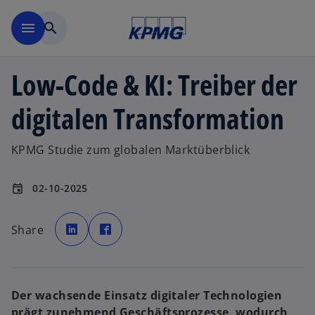
Zurück zur Inhaltsseite
menu
search
Low-Code & KI: Treiber der
digitalen Transformation
KPMG Studie zum globalen Marktüberblick
02-10-2025
event
w
w
i
i
Share
r
r
d
d
i
i
n
n
e
e
i
i
n
n
e
e
Der wachsende Einsatz digitaler Technologien
r
r
n
n
prägt zunehmend Geschäftsprozesse, wodurch