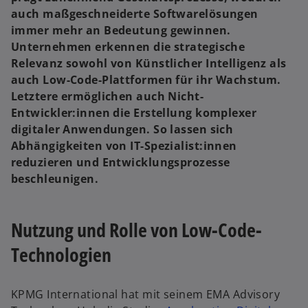
e
e
u
u
auch maßgeschneiderte Softwarelösungen
e
e
n
n
immer mehr an Bedeutung gewinnen.
R
R
e
e
Unternehmen erkennen die strategische
g
g
i
i
Relevanz sowohl von Künstlicher Intelligenz als
s
s
t
t
auch Low-Code-Plattformen für ihr Wachstum.
e
e
r
r
Letztere ermöglichen auch Nicht-
k
k
a
a
Entwickler:innen die Erstellung komplexer
r
r
t
t
digitaler Anwendungen. So lassen sich
e
e
g
g
Abhängigkeiten von IT-Spezialist:innen
e
e
ö
ö
reduzieren und Entwicklungsprozesse
f
f
f
f
beschleunigen.
n
n
e
e
t
t
Nutzung und Rolle von Low-Code-
Technologien
KPMG International hat mit seinem EMA Advisory