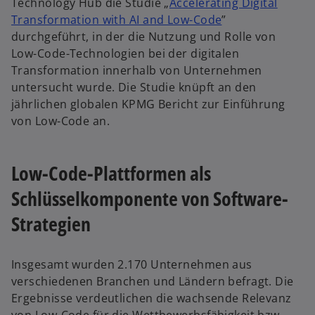
Technology Hub die Studie „
Accelerating Digital
w
Transformation with AI and Low-Code
”
i
durchgeführt, in der die Nutzung und Rolle von
r
Low-Code-Technologien bei der digitalen
d
Transformation innerhalb von Unternehmen
i
untersucht wurde. Die Studie knüpft an den
n
jährlichen globalen KPMG Bericht zur Einführung
e
von Low-Code an.
i
n
Low-Code-Plattformen als
e
r
Schlüsselkomponente von Software-
n
Strategien
e
u
e
Insgesamt wurden 2.170 Unternehmen aus
n
verschiedenen Branchen und Ländern befragt. Die
R
Ergebnisse verdeutlichen die wachsende Relevanz
e