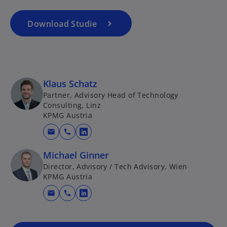
e
g
Download Studie
w
is
ir
t
d
e
i
r
n
Klaus Schatz
k
e
a
Partner, Advisory Head of Technology
i
Consulting, Linz
r
n
KPMG Austria
t
e
e
mail
call
w
r
g
i
n
Michael Ginner
e
r
e
Director, Advisory / Tech Advisory, Wien
ö
d
u
KPMG Austria
ff
i
e
n
mail
call
n
n
w
e
e
R
i
t
i
e
r