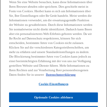
Wenn Sie eine Website besuchen, kann diese Informationen über
Ihren Browser abrufen oder speichern. Dies geschieht meist in
Form von Cookies. Hierbei kann es sich um Informationen über
Sie, Ihre Einstellungen oder Ihr Gerät handeln. Meist werden die
Kontakt
Informationen verwendet, um die erwartungsgemäße Funktion
der Website zu gewährleisten. Durch diese Informationen werden
Sie normalerweise nicht direkt identifiziert. Dadurch kann Ihnen
Aktuelles
aber ein personalisierteres Web-Erlebnis geboten werden. Da wir
Ihr Recht auf Datenschutz respektieren, können Sie sich
entscheiden, bestimmte Arten von Cookies nicht zulassen.
Klicken Sie auf die verschiedenen Kategorieüberschriften, um
Karriere
mehr zu erfahren und unsere Standardeinstellungen zu ändern.
Die Blockierung bestimmter Arten von Cookies kann jedoch zu
w
w
w
w
w
einer beeinträchtigten Erfahrung mit der von uns zur Verfügung
i
i
i
i
i
gestellten Website und Dienste führen. Mehr Informationen zu
Rechtliche Hinweise
r
Datenschutz
r
Barrierefreiheit
r
r
Hilfe
r
Impressum
Ihren Rechten und zur Verarbeitung Ihrer personenbezogenen
Daten finden Sie in unserer
Datenschutzerklärung
d
d
d
d
d
© 2026 KPMG Austria GmbH Wirtschaftsprüfungs- und
i
i
i
i
i
Steuerberatungsgesellschaft, eine österreichische Gesellschaft mit
Cookie-Einstellungen
n
n
n
n
n
beschränkter Haftung und ein Mitglied der globalen KPMG
Organisation unabhängiger Mitgliedsfirmen, die KPMG International
e
e
e
e
e
Limited, einer private English company limited by guarantee,
Optionale Cookies ablehnen
i
i
i
i
i
angeschlossen sind. Alle Rechte vorbehalten.
n
n
n
n
n
Für weitere Informationen über unsere globale KPMG