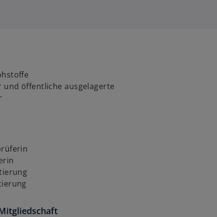
ohstoffe
r und öffentliche ausgelagerte
r
rüferin
erin
tierung
tierung
Mitgliedschaft