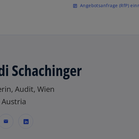
Zurück zur Inhaltsseite
Angebotsanfrage (RfP) ein
article
di Schachinger
rin, Audit, Wien
Austria
mail
w