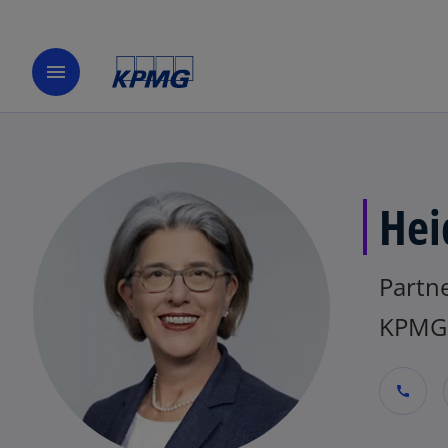
menu
Hei
Partne
KPMG 
call