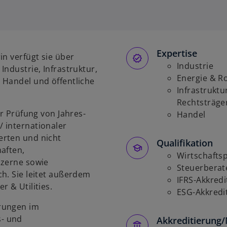
i
r
d
i
Expertise
n
in verfügt sie über
e
Industrie
Industrie, Infrastruktur,
i
Energie & R
 Handel und öffentliche
n
Infrastruktu
e
Rechtsträge
er Prüfung von Jahres-
r
Handel
 internationaler
n
erten und nicht
e
Qualifikation
aften,
u
Wirtschaftsp
nzerne sowie
e
Steuerberat
h. Sie leitet außerdem
n
IFRS-Akkredi
 & Utilities.
R
ESG-Akkredi
e
rungen im
g
- und
Akkreditierung/
i