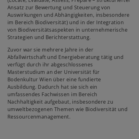
(Locate, Evaluate, Assess, Prepare – strukturierter
u
Ansatz zur Bewertung und Steuerung von
e
Auswirkungen und Abhängigkeiten, insbesondere
n
im Bereich Biodiversität) und in der Integration
R
von Biodiversitätsaspekten in unternehmerische
e
Strategien und Berichterstattung.
g
Zuvor war sie mehrere Jahre in der
i
Abfallwirtschaft und Energieberatung tätig und
s
verfügt durch ihr abgeschlossenes
t
Masterstudium an der Universität für
e
Bodenkultur Wien über eine fundierte
r
Ausbildung. Dadurch hat sie sich ein
k
umfassendes Fachwissen im Bereich
a
Nachhaltigkeit aufgebaut, insbesondere zu
r
umweltbezogenen Themen wie Biodiversität und
t
Ressourcenmanagement.
e
g
e