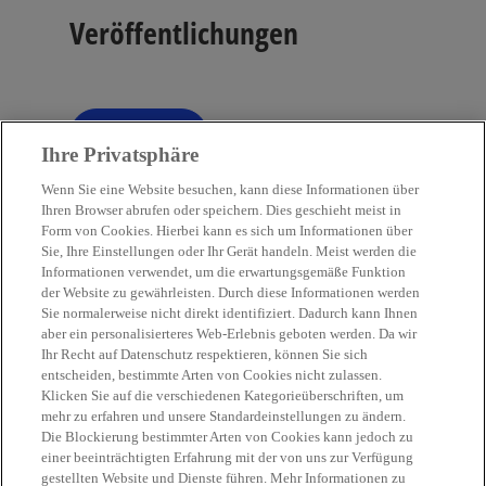
Veröffentlichungen
Filter
tune
Ihre Privatsphäre
Wenn Sie eine Website besuchen, kann diese Informationen über
Ihren Browser abrufen oder speichern. Dies geschieht meist in
Form von Cookies. Hierbei kann es sich um Informationen über
Sie, Ihre Einstellungen oder Ihr Gerät handeln. Meist werden die
Kontakt
Informationen verwendet, um die erwartungsgemäße Funktion
der Website zu gewährleisten. Durch diese Informationen werden
Sie normalerweise nicht direkt identifiziert. Dadurch kann Ihnen
Aktuelles
aber ein personalisierteres Web-Erlebnis geboten werden. Da wir
Ihr Recht auf Datenschutz respektieren, können Sie sich
entscheiden, bestimmte Arten von Cookies nicht zulassen.
Karriere
Klicken Sie auf die verschiedenen Kategorieüberschriften, um
mehr zu erfahren und unsere Standardeinstellungen zu ändern.
Die Blockierung bestimmter Arten von Cookies kann jedoch zu
w
w
w
w
w
einer beeinträchtigten Erfahrung mit der von uns zur Verfügung
i
i
i
i
i
gestellten Website und Dienste führen. Mehr Informationen zu