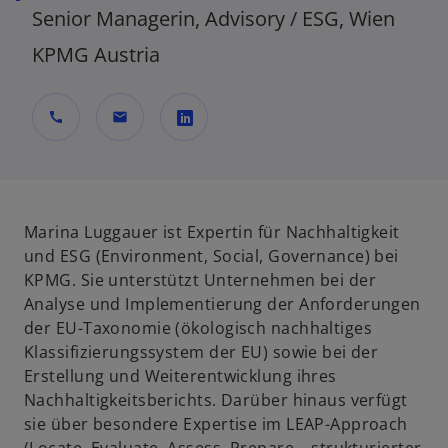
Senior Managerin, Advisory / ESG, Wien
KPMG Austria
call
mail
w
i
r
d
Marina Luggauer ist Expertin für Nachhaltigkeit
i
und ESG (Environment, Social, Governance) bei
n
KPMG. Sie unterstützt Unternehmen bei der
e
Analyse und Implementierung der Anforderungen
i
der EU-Taxonomie (ökologisch nachhaltiges
n
Klassifizierungssystem der EU) sowie bei der
e
Erstellung und Weiterentwicklung ihres
r
Nachhaltigkeitsberichts. Darüber hinaus verfügt
n
sie über besondere Expertise im LEAP-Approach
e