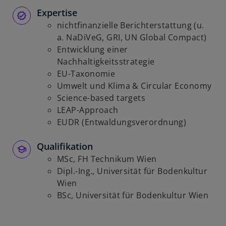
ö
Expertise
f
nichtfinanzielle Berichterstattung (u.
f
a. NaDiVeG, GRI, UN Global Compact)
n
Entwicklung einer
e
Nachhaltigkeitsstrategie
t
EU-Taxonomie
Umwelt und Klima & Circular Economy
Science-based targets
LEAP-Approach
EUDR (Entwaldungsverordnung)
Qualifikation
MSc, FH Technikum Wien
Dipl.-Ing., Universität für Bodenkultur
Wien
BSc, Universität für Bodenkultur Wien