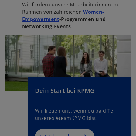
Wir fördern unsere Mitarbeiterinnen im
Rahmen von zahlreichen
Women-
w
Empowerment
-Programmen und
ir
Networking-Events
.
d
i
n
e
i
n
e
r
n
Dein Start bei KPMG
e
u
e
Wir freuen uns, wenn du bald Teil
n
unseres #teamKPMG bist!
R
e