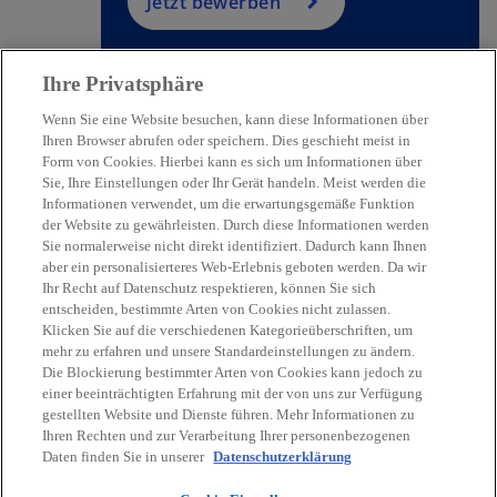
g
Jetzt bewerben
is
t
e
Ihre Privatsphäre
r
Wenn Sie eine Website besuchen, kann diese Informationen über
k
Ihren Browser abrufen oder speichern. Dies geschieht meist in
a
Form von Cookies. Hierbei kann es sich um Informationen über
Sie, Ihre Einstellungen oder Ihr Gerät handeln. Meist werden die
Kontakt
r
Informationen verwendet, um die erwartungsgemäße Funktion
t
der Website zu gewährleisten. Durch diese Informationen werden
e
Sie normalerweise nicht direkt identifiziert. Dadurch kann Ihnen
Aktuelles
g
aber ein personalisierteres Web-Erlebnis geboten werden. Da wir
Ihr Recht auf Datenschutz respektieren, können Sie sich
e
entscheiden, bestimmte Arten von Cookies nicht zulassen.
ö
Karriere
Klicken Sie auf die verschiedenen Kategorieüberschriften, um
ff
mehr zu erfahren und unsere Standardeinstellungen zu ändern.
n
Die Blockierung bestimmter Arten von Cookies kann jedoch zu
w
w
w
w
w
einer beeinträchtigten Erfahrung mit der von uns zur Verfügung
e
i
i
i
i
i
gestellten Website und Dienste führen. Mehr Informationen zu
t
Rechtliche Hinweise
r
Datenschutz
r
Barrierefreiheit
r
r
Hilfe
r
Impressum
Ihren Rechten und zur Verarbeitung Ihrer personenbezogenen
d
d
d
d
d
Daten finden Sie in unserer
Datenschutzerklärung
© 2026 KPMG Austria GmbH Wirtschaftsprüfungs- und
i
i
i
i
i