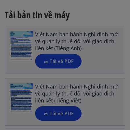
Tải bản tin về máy
o
p
e
n
Việt Nam ban hành Nghị định mới
s
về quản lý thuế đối với giao dịch
i
liên kết (Tiếng Anh)
n
a
Tải về PDF
o
n
p
e
e
w
n
Việt Nam ban hành Nghị định mới
t
s
về quản lý thuế đối với giao dịch
a
i
liên kết (Tiếng Việt)
b
n
a
Tải về PDF
o
n
p
e
e