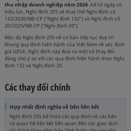
n
thu nhập doanh nghiệp năm 2026
. Kể từ ngày có
e
hiệu lực, Nghị định 255 sẽ thay thế Nghị định số
w
132/2020/NĐ-CP (“Nghị định 132”) và Nghị định số
t
20/2025/NĐ-CP (“Nghị định 20”).
a
Mặc dù Nghị định 255 về cơ bản tiếp tục duy trì
b
khung quy định hiện hành của Việt Nam về xác định
giá GDLK, Nghị định này đưa ra một số thay đổi
đáng chú ý so với các quy định hiện hành theo Nghị
định 132 và Nghị định 20.
Các thay đổi chính
Hợp nhất định nghĩa về bên liên kết
Nghị định 255 kế thừa các quy định về các bên
có quan hệ liên kết liên quan đến các giao dịch
tài chính (bao gồm bảo lãnh hoặc cho vay vốn