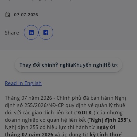
07-07-2026
event
o
o
p
p
Share
e
e
n
n
s
s
i
i
n
n
a
a
n
n
e
e
w
w
Thay đổi chính
Ý nghĩa
Khuyến nghị
Hỗ trợ từ K
t
t
a
a
b
b
o
Read in English
p
e
Tháng 07 năm 2026 - Chính phủ đã ban hành Nghị
n
định số 255/2026/NĐ-CP quy định về quản lý thuế
s
đối với các giao dịch liên kết (“
GDLK
”) của những
i
doanh nghiệp có quan hệ liên kết (“
Nghị định 255
”).
n
Nghị định 255 có hiệu lực thi hành từ
ngày 01
a
tháng 07 năm 2026
và áp dụng từ
kỳ tính thuế