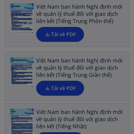
w
n
Việt Nam ban hành Nghị định mới
t
s
về quản lý thuế đối với giao dịch
a
i
liên kết (Tiếng Trung Phồn thể)
b
n
a
Tải về PDF
o
n
p
e
e
w
n
Việt Nam ban hành Nghị định mới
t
s
về quản lý thuế đối với giao dịch
a
i
liên kết (Tiếng Trung Giản thể)
b
n
a
Tải về PDF
o
n
p
e
e
w
n
Việt Nam ban hành Nghị định mới
t
s
về quản lý thuế đối với giao dịch
a
i
liên kết (Tiếng Nhật)
b
n