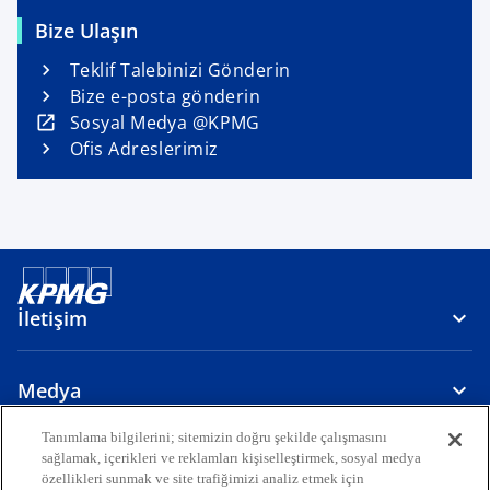
Bize Ulaşın
Teklif Talebinizi Gönderin
Bize e-posta gönderin
o
Sosyal Medya @KPMG
p
Ofis Adreslerimiz
e
n
s
i
n
a
İletişim
n
e
w
Medya
t
a
Tanımlama bilgilerini; sitemizin doğru şekilde çalışmasını
Hakkımızda
sağlamak, içerikleri ve reklamları kişiselleştirmek, sosyal medya
b
özellikleri sunmak ve site trafiğimizi analiz etmek için