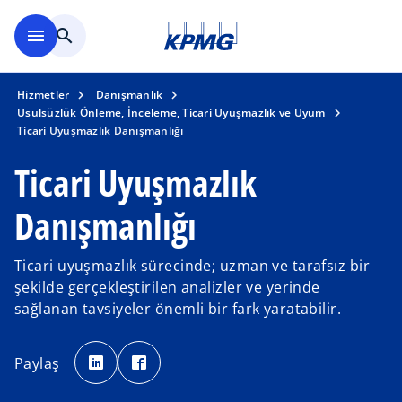
Ana içeriğe geç
menu
search
Hizmetler
Danışmanlık
Usulsüzlük Önleme, İnceleme, Ticari Uyuşmazlık ve Uyum
Ticari Uyuşmazlık Danışmanlığı
Ticari Uyuşmazlık
Danışmanlığı
Ticari uyuşmazlık sürecinde; uzman ve tarafsız bir
şekilde gerçekleştirilen analizler ve yerinde
sağlanan tavsiyeler önemli bir fark yaratabilir.
o
o
p
p
Paylaş
e
e
n
n
s
s
i
i