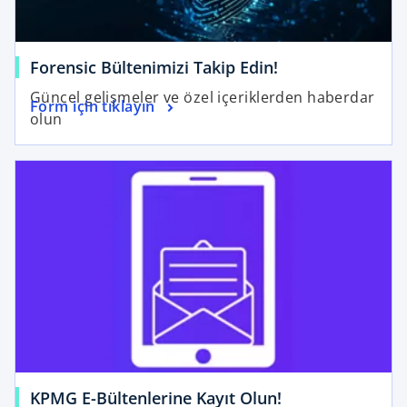
o
Forensic Bültenimizi Takip Edin!
p
Güncel gelişmeler ve özel içeriklerden haberdar
o
Form için tıklayın
e
olun
p
n
e
s
opens in a new tab
n
i
s
n
i
a
n
n
a
e
n
w
e
t
w
a
t
b
a
b
o
KPMG E-Bültenlerine Kayıt Olun!