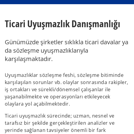
n
n
a
a
n
n
e
e
w
w
Ticari Uyuşmazlık Danışmanlığı
t
t
a
a
b
b
Günümüzde şirketler sıklıkla ticari davalar ya
da sözleşme uyuşmazlıklarıyla
karşılaşmaktadır.
Uyuşmazlıklar sözleşme feshi, sözleşme bitiminde
karşılaşılan sorunlar vb. olaylar sonrasında rakipler,
iş ortakları ve sürekli/dönemsel çalışanlar ile
yaşanabilmekte ve operasyonları etkileyecek
olaylara yol açabilmektedir.
Ticari uyuşmazlık sürecinde; uzman, nesnel ve
tarafsız bir şekilde gerçekleştirilen analizler ve
yerinde sağlanan tavsiyeler önemli bir fark