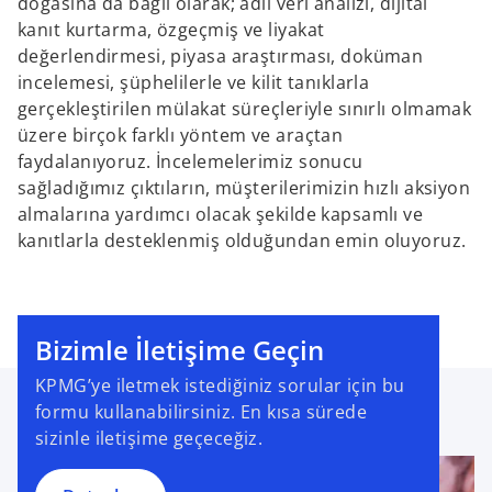
doğasına da bağlı olarak; adli veri analizi, dijital
kanıt kurtarma, özgeçmiş ve liyakat
değerlendirmesi, piyasa araştırması, doküman
incelemesi, şüphelilerle ve kilit tanıklarla
gerçekleştirilen mülakat süreçleriyle sınırlı olmamak
üzere birçok farklı yöntem ve araçtan
faydalanıyoruz. İncelemelerimiz sonucu
sağladığımız çıktıların, müşterilerimizin hızlı aksiyon
almalarına yardımcı olacak şekilde kapsamlı ve
kanıtlarla desteklenmiş olduğundan emin oluyoruz.
Bizimle İletişime Geçin
KPMG’ye iletmek istediğiniz sorular için bu
formu kullanabilirsiniz. En kısa sürede
sizinle iletişime geçeceğiz.